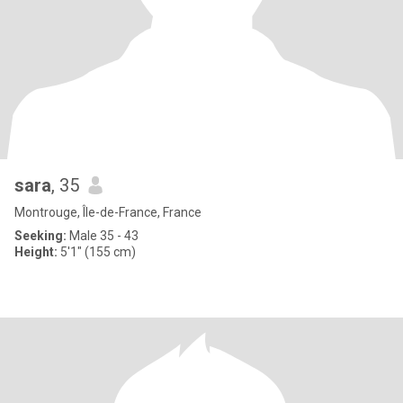
sara
, 35
Montrouge, Île-de-France, France
Seeking:
Male 35 - 43
Height:
5'1" (155 cm)