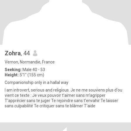
Zohra
, 44
Vernon, Normandie, France
Seeking:
Male 40 - 53
Height:
5'1" (155 cm)
Companionship only in a hallal way
I am introvert, serious and religious. Je ne me souviens plus d'ou
vient ce texte : Je veux pouvoir t'aimer sans m'agripper
T'apprécier sans te juger Te rejoindre sans t'envahir Te laisser
sans culpabilité Te critiquer sans te blâmer T'aide