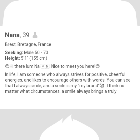
Nana
, 39
Brest, Bretagne, France
Seeking:
Male 50 - 70
Height:
5'1" (155 cm)
😌Hi there lum Na 🇻🇳. Nice to meet you here!😌
In life, I am someone who always strives for positive, cheerful
energies, and likes to encourage others with words. You can see
that I always smile, and a smile is my "my brand"🥰 . I think no
matter what circumstances, a smile always brings a truly