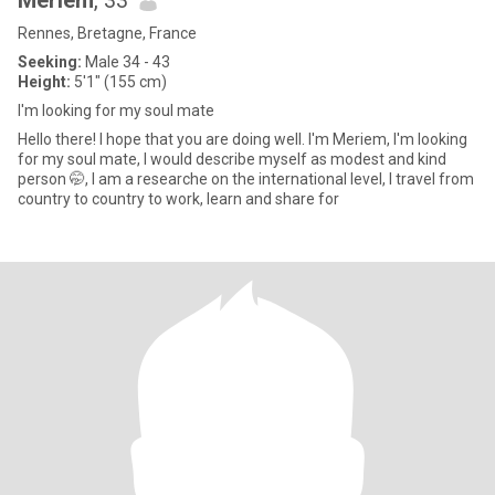
Meriem
, 33
Rennes, Bretagne, France
Seeking:
Male 34 - 43
Height:
5'1" (155 cm)
I'm looking for my soul mate
Hello there! I hope that you are doing well. I'm Meriem, I'm looking
for my soul mate, I would describe myself as modest and kind
person 🤭, I am a researche on the international level, I travel from
country to country to work, learn and share for