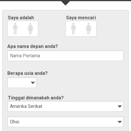
Saya adalah
Saya mencari
Apa nama depan anda?
Berapa usia anda?
Tinggal dimanakah anda?