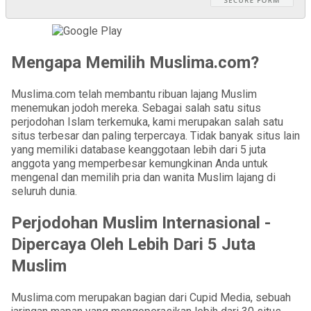
Mengapa Memilih Muslima.com?
Muslima.com telah membantu ribuan lajang Muslim
menemukan jodoh mereka. Sebagai salah satu situs
perjodohan Islam terkemuka, kami merupakan salah satu
situs terbesar dan paling terpercaya. Tidak banyak situs lain
yang memiliki database keanggotaan lebih dari 5 juta
anggota yang memperbesar kemungkinan Anda untuk
mengenal dan memilih pria dan wanita Muslim lajang di
seluruh dunia.
Perjodohan Muslim Internasional -
Dipercaya Oleh Lebih Dari 5 Juta
Muslim
Muslima.com merupakan bagian dari Cupid Media, sebuah