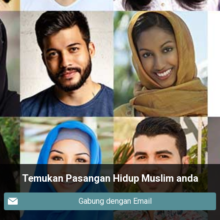
Temukan Pasangan Hidup Muslim anda
Gabung dengan Email