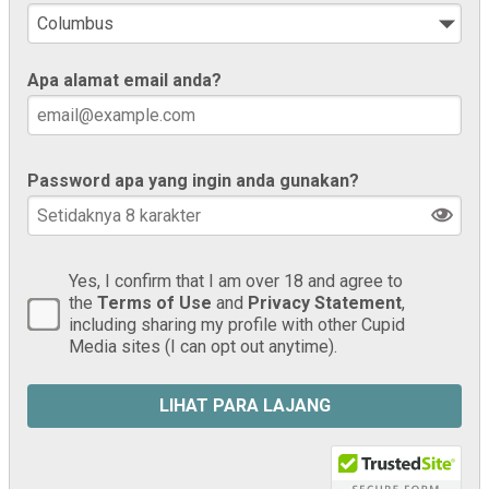
Apa alamat email anda?
Password apa yang ingin anda gunakan?
Yes, I confirm that I am over 18 and agree to
the
Terms of Use
and
Privacy Statement
,
including sharing my profile with other Cupid
Media sites (I can opt out anytime).