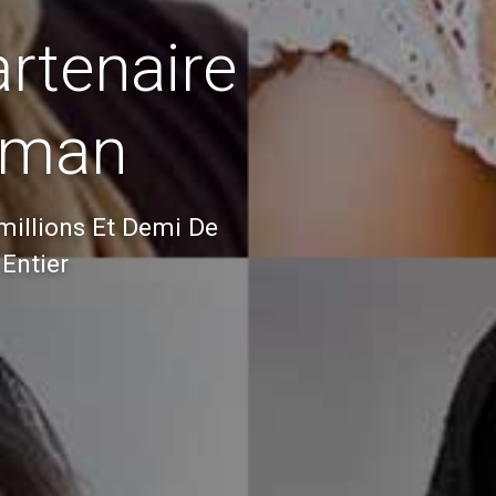
rtenaire
lman
 millions Et Demi De
Entier