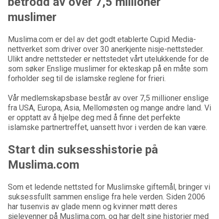
betrodd av over 7,5 millioner
muslimer
Muslima.com er del av det godt etablerte Cupid Media-
nettverket som driver over 30 anerkjente nisje-nettsteder.
Ulikt andre nettsteder er nettstedet vårt utelukkende for de
som søker Enslige muslimer for ekteskap på en måte som
forholder seg til de islamske reglene for frieri.
Vår medlemskapsbase består av over 7,5 millioner enslige
fra USA, Europa, Asia, Mellomøsten og mange andre land. Vi
er opptatt av å hjelpe deg med å finne det perfekte
islamske partnertreffet, uansett hvor i verden de kan være.
Start din suksesshistorie på
Muslima.com
Som et ledende nettsted for Muslimske giftemål, bringer vi
suksessfullt sammen enslige fra hele verden. Siden 2006
har tusenvis av glade menn og kvinner møtt deres
sjelevenner på Muslima.com, og har delt sine historier med