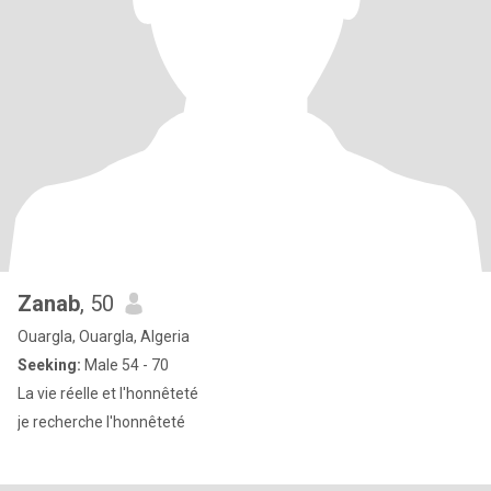
Zanab
, 50
Ouargla, Ouargla, Algeria
Seeking:
Male 54 - 70
La vie réelle et l'honnêteté
je recherche l'honnêteté