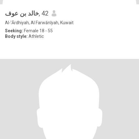
خالد بن عوف
, 42
Al-'Ārdhiyah, Al Farwānīyah, Kuwait
Seeking:
Female 18 - 55
Body style:
Athletic