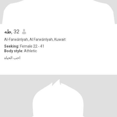
طه
, 32
Al-Farwānīyah, Al Farwānīyah, Kuwait
Seeking:
Female 22 - 41
Body style:
Athletic
احب الحياه