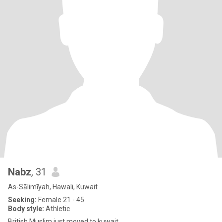
Nabz
, 31
As-Sālimīyah, Hawali, Kuwait
Seeking:
Female 21 - 45
Body style:
Athletic
British Muslim just moved to kuwait