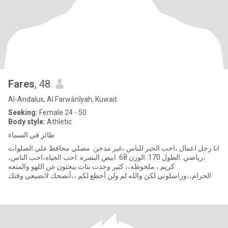
Fares
, 48
Al-Andalus, Al Farwānīyah, Kuwait
Seeking:
Female 24 - 50
Body style:
Athletic
طائر في السماء
انا رجل اعمال ،احب الخير للناس ،غير مدخن. مصلي محافظ علي الصلوات
،رياضي. الطول 170. الوزن 68. ابيض البشره. احب الحياه،احب الناس،
كريم ، ملحوظه،، كثير وجدت بنات يبحثون عن اللهو والمتعه
الحرام،،وراسلوني لكن والله لم ولن أخظع لكم ،،أنصحك لاتضيعي وقتك