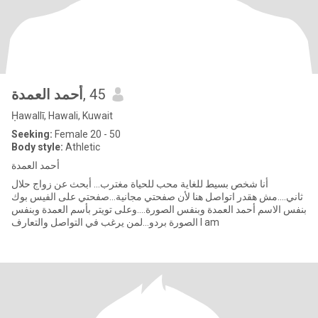
أحمد العمدة
, 45
Ḥawallī, Hawali, Kuwait
Seeking:
Female 20 - 50
Body style:
Athletic
أحمد العمدة
أنا شخص بسيط للغاية محب للحياة مغترب... أبحث عن زواج حلال
ثاني....مش هقدر اتواصل هنا لأن صفحتي مجانية...صفحتي على الفيس بوك
بنفس الاسم أحمد العمدة وبنفس الصورة....وعلى تويتر بأسم العمدة وبنفس
الصورة بردو...لمن يرغب في التواصل والتعارف I am