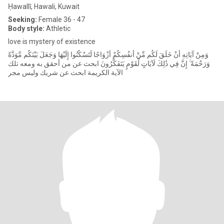
Ḥawallī, Hawali, Kuwait
Seeking:
Female 36 - 47
Body style:
Athletic
love is mystery of existence
وَمِنْ آيَاتِهِ أَنْ خَلَقَ لَكُم مِّنْ أَنفُسِكُمْ أَزْوَاجًا لِّتَسْكُنُوا إِلَيْهَا وَجَعَلَ بَيْنَكُم مَّوَدَّةً
وَرَحْمَةً ۚ إِنَّ فِي ذَٰلِكَ لَآيَاتٍ لِّقَوْمٍ يَتَفَكَّرُونَ ابحث عن من أحقق به ومعه تلك
الآية الكريمة ابحث عن شريك وليس مجر