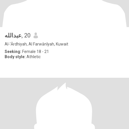
عبدالله
, 20
Al-'Ārdhiyah, Al Farwānīyah, Kuwait
Seeking:
Female 18 - 21
Body style:
Athletic