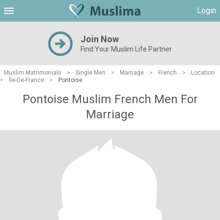
Login
Join Now
Find Your Muslim Life Partner
Muslim Matrimonials
>
Single Men
>
Marriage
>
French
>
Location
>
Île-De-France
>
Pontoise
Pontoise Muslim French Men For
Marriage