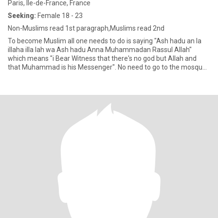
Paris, Île-de-France, France
Seeking:
Female 18 - 23
Non-Muslims read 1st paragraph,Muslims read 2nd
To become Muslim all one needs to do is saying "Ash hadu an la
illaha illa lah wa Ash hadu Anna Muhammadan Rassul Allah"
which means "i Bear Witness that there's no god but Allah and
that Muhammad is his Messenger". No need to go to the mosque,
sayin