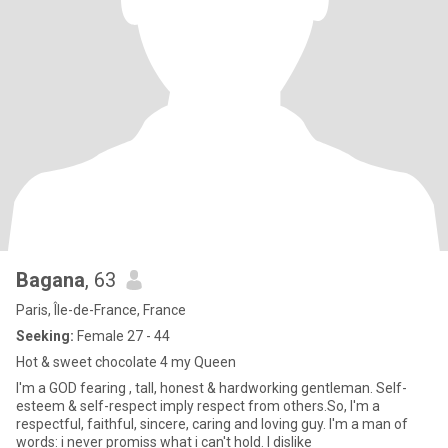
Bagana
, 63
Paris, Île-de-France, France
Seeking:
Female 27 - 44
Hot & sweet chocolate 4 my Queen
I'm a GOD fearing , tall, honest & hardworking gentleman. Self-
esteem & self-respect imply respect from others.So, I'm a
respectful, faithful, sincere, caring and loving guy. I'm a man of
words: i never promiss what i can't hold. I dislike