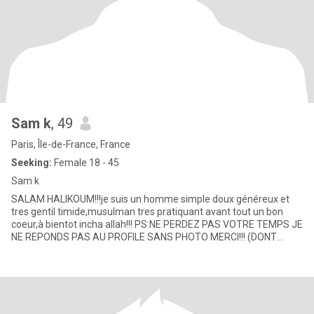
Sam k
, 49
Paris, Île-de-France, France
Seeking:
Female 18 - 45
Sam k
SALAM HALIKOUM!!!je suis un homme simple doux généreux et
tres gentil timide,musulman tres pratiquant avant tout un bon
coeur,à bientot incha allah!!! PS:NE PERDEZ PAS VOTRE TEMPS JE
NE REPONDS PAS AU PROFILE SANS PHOTO MERCI!!! (DONT
WASTE YOUR TI