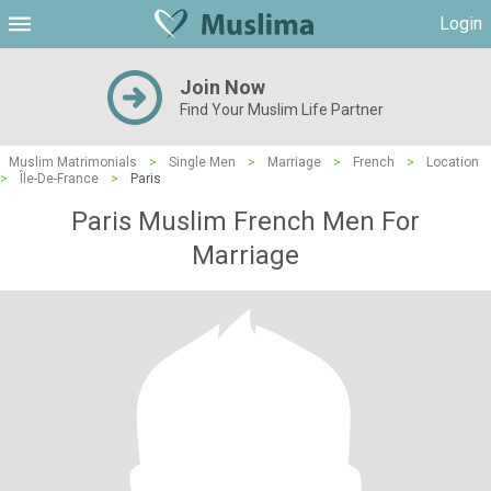
Login
Join Now
Find Your Muslim Life Partner
Muslim Matrimonials
>
Single Men
>
Marriage
>
French
>
Location
>
Île-De-France
>
Paris
Paris Muslim French Men For
Marriage