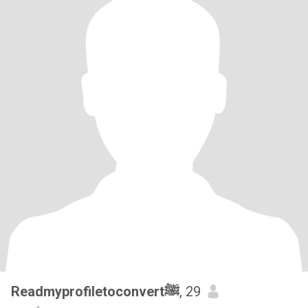
Readmyprofiletoconvertﷺ
, 29