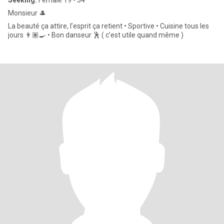
Seeking:
Female 19 - 34
Monsieur 🎩
La beauté ça attire, l’esprit ça retient • Sportive • Cuisine tous les
jours 👨🏽‍🍳 • Bon danseur 🕺 ( c’est utile quand même )