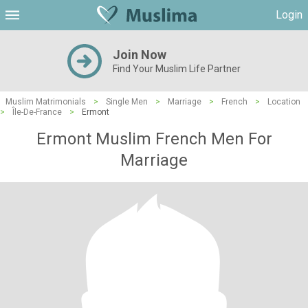
Login
Join Now
Find Your Muslim Life Partner
Muslim Matrimonials
>
Single Men
>
Marriage
>
French
>
Location
>
Île-De-France
>
Ermont
Ermont Muslim French Men For
Marriage