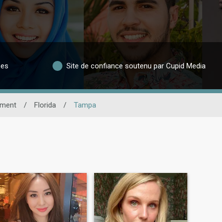
ées
Site de confiance soutenu par Cupid Media
ement
/
Florida
/
Tampa