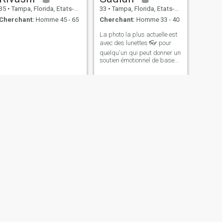
35
•
Tampa, Florida, Etats-Unis
33
•
Tampa, Florida, Etats-Unis
Cherchant:
Homme 45 - 65
Cherchant:
Homme 33 - 40
La photo la plus actuelle est
avec des lunettes 👓 pour
quelqu'un qui peut donner un
soutien émotionnel de base
pour aimer et prendre soin.
Quelqu'un vaut la peine
d'être vécu. Soyez honnête et
ne perdez pas de temps les
uns les autres, pas un type
de girly ou de matériel, pas
de talons hauts ! De
Thaïlande. En CA pendant 8
ans, actuellement 2-3 ans à
Tampa pour l'école de soins
infirmiers, retournant à CA
au milieu de 2026, dans la
réserve de l'Armée. Jusqu'à
présent, j'ai navigué seul sur
le bateau aux États-Unis et je
suis devenu plus fort.
SUIVANT
Lashawndra
50
•
Tampa, Florida, Etats-Unis