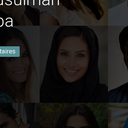
pa
taires