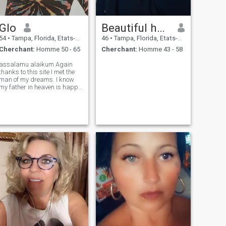
Glo
Beautiful hear
54
•
Tampa, Florida, Etats-Unis
46
•
Tampa, Florida, Etats-Unis
Cherchant:
Homme 50 - 65
Cherchant:
Homme 43 - 58
assalamu alaikum Again
thanks to this site I met the
man of my dreams. I know
my father in heaven is happy
and approves. There is hope
out there... I'm leaving this up
for a little bit for all to read.
Then it will come done.