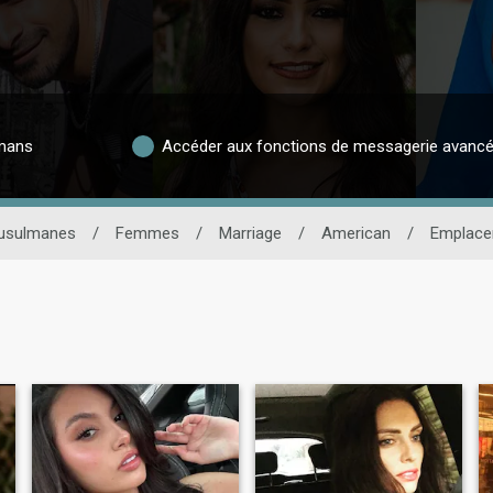
lmans
Accéder aux fonctions de messagerie avanc
musulmanes
/
Femmes
/
Marriage
/
American
/
Emplac