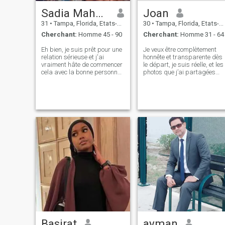
Sadia Mahmoud
Joan
31
•
Tampa, Florida, Etats-Unis
30
•
Tampa, Florida, Etats-Unis
Cherchant:
Homme 45 - 90
Cherchant:
Homme 31 - 64
Eh bien, je suis prêt pour une
Je veux être complètement
relation sérieuse et j'ai
honnête et transparente dès
vraiment hâte de commencer
le départ, je suis réelle, et les
cela avec la bonne personne..
photos que j’ai partagées
Je suis un honnête, loyal,
sur ce site sont de vraies
passionné, généreux,
représentations de moi-
généreux, affectueux, sexuel,
même. Mon désir ultime est
solidaire, sensible et un bon
de trouver le vrai amour et le
auditeur avec qui il est facile
bonheur avec quelqu'un qui
de s’entendre…
valorise la confiance, le
respect et la compagnie
autant que moi.
Basirat
ayman