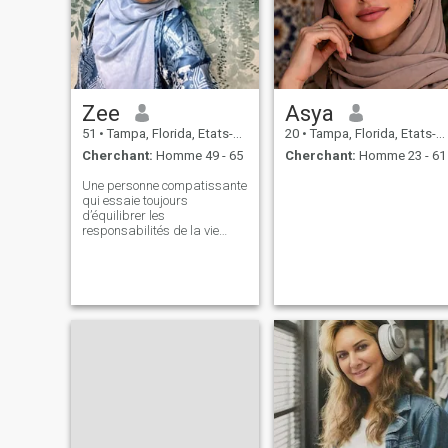
Zee
Asya
51
•
Tampa, Florida, Etats-Unis
20
•
Tampa, Florida, Etats-Unis
Cherchant:
Homme 49 - 65
Cherchant:
Homme 23 - 61
Une personne compatissante
qui essaie toujours
d’équilibrer les
responsabilités de la vie
avec le plaisir et continue de
s’améliorer dans tous les
aspects de la vie. Je cherche
à être plus proche d’Allah en
remplissant mon ibadah
obligatoire, en m’entourant de
personnes partageant les
mêmes idées, en assistant à
des conférences islamiques,
en redonnant à la
communauté et bien
d’autres. \N i est né en
Indonésie, a déménagé aux
États-Unis il y a plus de 30