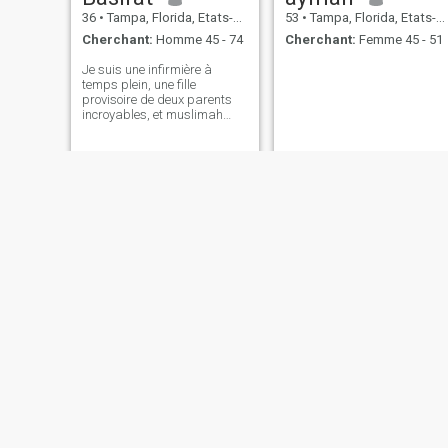
36
•
Tampa, Florida, Etats-Unis
53
•
Tampa, Florida, Etats-Unis
Cherchant:
Homme 45 - 74
Cherchant:
Femme 45 - 51
Je suis une infirmière à
temps plein, une fille
provisoire de deux parents
incroyables, et muslimah
sortante à la recherche de
mon autre moitié! Je ne suis
pas parfaite mais je
m’efforce de faire ce qui est
juste dans chaque situation
que la vie me lance. Je n’ai
jamais été mariée et certains
diront que mon horloge
biologique est en train de
billeter, ce qui explique
honnêtement pourquoi je suis
prête à m’installer et à
devenir l’épouse et la mère
que j’ai toujours rêvé de
devenir. L’éducation a
toujours joué un rôle énorme
dans ma vie, et Alhumdulilah
j’ai obtenu avec succès mon
baccalauréat et en
Azezah
marie
seulement 6 mois, je serai
officiellement assistant du
34
•
Tampa, Florida, Etats-Unis
39
•
Tampa, Florida, Etats-Unis
médecin! Si Dieu le veut !