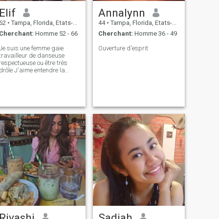
Elif
Annalynn
62
•
Tampa, Florida, Etats-Unis
44
•
Tampa, Florida, Etats-Unis
Cherchant:
Homme 52 - 66
Cherchant:
Homme 36 - 49
Je suis une femme gaie
Ouverture d'esprit
travailleur de danseuse
respectueuse ou être très
drôle J'aime entendre la
musique, le covensar, avoir
des amis, voyager beaucoup
etc. Je voudrais partager
avec une personne
semblable surtout sans
routine et qui sait plus tard
Rivashi
Sadiah