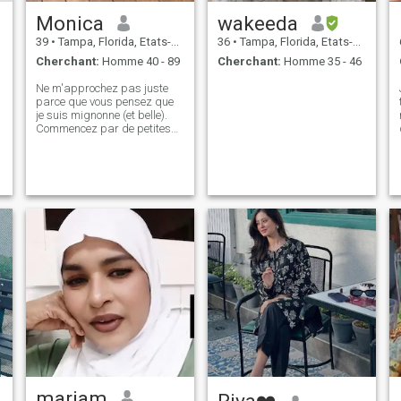
Monica
wakeeda
39
•
Tampa, Florida, Etats-Unis
36
•
Tampa, Florida, Etats-Unis
Cherchant:
Homme 40 - 89
Cherchant:
Homme 35 - 46
Ne m'approchez pas juste
parce que vous pensez que
je suis mignonne (et belle).
Commencez par de petites
conversations et mesurons
nos intérêts communs. Une
connexion authentique est
importante, alors prenons un
moment pour voir si nous
cliquons. Je suis une
personne qui apprécie les
conversations authentiques
et faire des connexions
significatives. Je suis
actuellement à la recherche
d'amitié (amour), et si cela se
développe en une autre
relation, ce serait génial.
Cependant, si ce n'est pas le
cas, je suis content de me
faire un nouvel ami. Bien que
je manque de quelqu'un
dans ma vie, je ne suis pas
mariam
Riva❤️
pressé d'en trouver un. Je