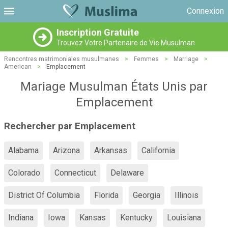
Connexion
Inscription Gratuite
Trouvez Votre Partenaire de Vie Musulman
Rencontres matrimoniales musulmanes
>
Femmes
>
Marriage
>
American
>
Emplacement
Mariage Musulman États Unis par
Emplacement
Rechercher par Emplacement
Alabama
Arizona
Arkansas
California
Colorado
Connecticut
Delaware
District Of Columbia
Florida
Georgia
Illinois
Indiana
Iowa
Kansas
Kentucky
Louisiana