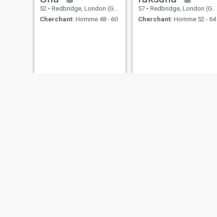
52
•
Redbridge, London (Greater), Royaume Uni
57
•
Redbridge, London (Greater), Royaume Uni
Cherchant:
Homme 48 - 60
Cherchant:
Homme 52 - 64
Alaa Saleh
Amal
31
•
Redbridge, London (Greater), Royaume Uni
39
•
Redbridge, London (Greater), Royaume Uni