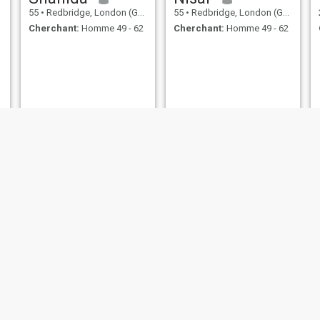
55
•
Redbridge, London (Greater), Royaume Uni
55
•
Redbridge, London (Greater), Royaume Uni
Cherchant:
Homme 49 - 62
Cherchant:
Homme 49 - 62
Annie
Sifat e rabbana
41
•
Redbridge, London (Greater), Royaume Uni
43
•
Redbridge, London (Greater), Royaume Uni