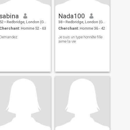
sabina
Nada100
52
•
Redbridge, London (Greater), Royaume Uni
38
•
Redbridge, London (Greater), Royaume Uni
Cherchant:
Homme 52 - 63
Cherchant:
Homme 36 - 42
Demandez
Je suis un type honnête fille
aime la vie