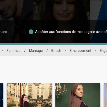
lmans
Accéder aux fonctions de messagerie avanc
/
Femmes
/
Marriage
/
British
/
Emplacement
/
Engl