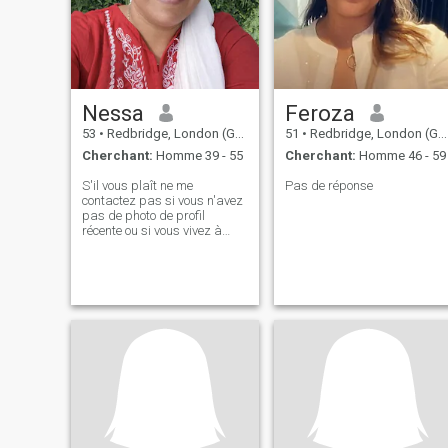
Nessa
Feroza
53
•
Redbridge, London (Greater), Royaume Uni
51
•
Redbridge, London (Greater), Royaume Uni
Cherchant:
Homme 39 - 55
Cherchant:
Homme 46 - 59
S'il vous plaît ne me
Pas de réponse
contactez pas si vous n'avez
pas de photo de profil
récente ou si vous vivez à
l'extérieur de Il ne
déménagera pas et
n'amènera personne ici.
Indépendant, orienté famille,
financièrement stable
Alhamdulilah! Une fille qui
n'a pas honte de dire ce
qu'elle pense (poliment bien
sûr! ) Profitez de voyages à
l'étranger et de nouvelles
expériences tout en
appréciant le confort de la
maison! Vous devez avoir
votre propre logement (loué