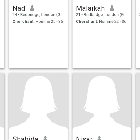
Nad
Malaikah
24
•
Redbridge, London (Greater), Royaume Uni
21
•
Redbridge, London (Greater), Royaume Uni
Cherchant:
Homme 25 - 35
Cherchant:
Homme 22 - 36
Shahida
Nisar