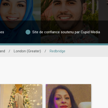
ées
Site de confiance soutenu par Cupid Media
and
/
London (Greater)
/
Redbridge