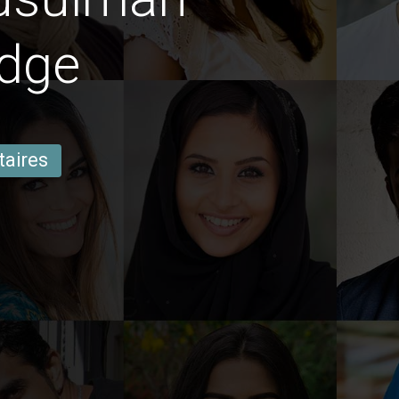
idge
taires