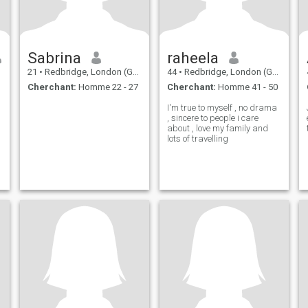
Sabrina
raheela
21
•
Redbridge, London (Greater), Royaume Uni
44
•
Redbridge, London (Greater), Royaume Uni
Cherchant:
Homme 22 - 27
Cherchant:
Homme 41 - 50
I'm true to myself , no drama
, sincere to people i care
about , love my family and
lots of travelling