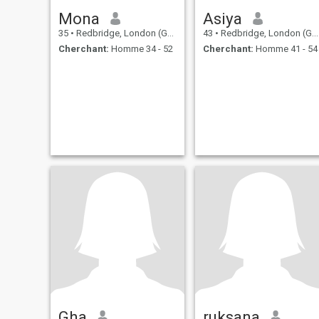
Mona
Asiya
35
•
Redbridge, London (Greater), Royaume Uni
43
•
Redbridge, London (Greater), Royaume Uni
Cherchant:
Homme 34 - 52
Cherchant:
Homme 41 - 54
Gha
ruksana