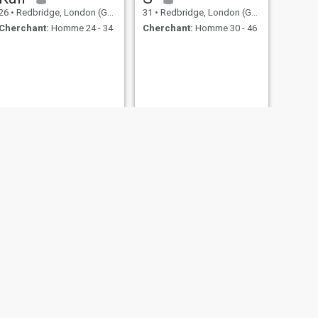
26
•
Redbridge, London (Greater), Royaume Uni
31
•
Redbridge, London (Greater), Royaume Uni
Cherchant:
Homme 24 - 34
Cherchant:
Homme 30 - 46
SUIVANT
Zara
51
•
Redbridge, London (Greater), Royaume Uni