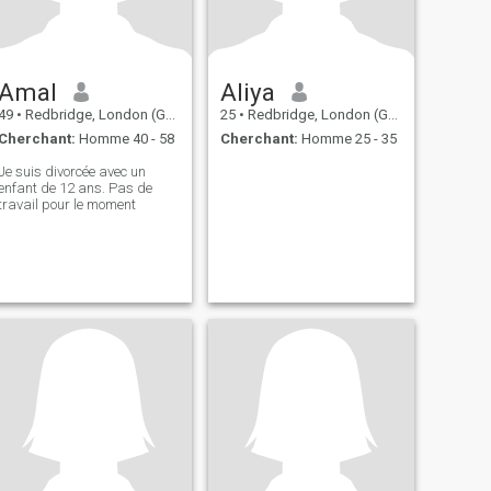
Amal
Aliya
49
•
Redbridge, London (Greater), Royaume Uni
25
•
Redbridge, London (Greater), Royaume Uni
Cherchant:
Homme 40 - 58
Cherchant:
Homme 25 - 35
Je suis divorcée avec un
enfant de 12 ans. Pas de
travail pour le moment