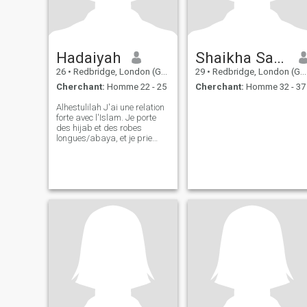
ou en propriété)
Hadaiyah
Shaikha Saniya
26
•
Redbridge, London (Greater), Royaume Uni
29
•
Redbridge, London (Greater), Royaume Uni
Cherchant:
Homme 22 - 25
Cherchant:
Homme 32 - 37
Alhestulilah J'ai une relation
forte avec l'Islam. Je porte
des hijab et des robes
longues/abaya, et je prie
cinq fois par jour. J'ai étudié
l'islam ou écouté des
conférences pour mettre à
jour mes connaissances tout
au long de ma vie. J'essaie
toujours de m'améliorer dans
mes deen, et je suis à la
recherche de quelqu'un avec
le même état d'esprit. J'aime
voyager et faire de la
randonnée, et j'aime aussi la
lecture et la calligraphie. Je
suis orienté vers la famille.