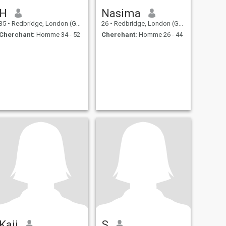
H
Nasima
35
•
Redbridge, London (Greater), Royaume Uni
26
•
Redbridge, London (Greater), Royaume Uni
Cherchant:
Homme 34 - 52
Cherchant:
Homme 26 - 44
Kaii
S