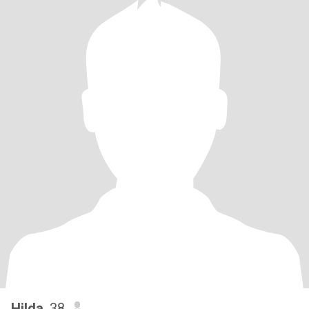
Hilda
, 38