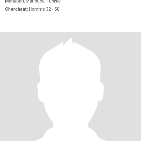
Manūbah, Manouba, Tunisie
Cherchant:
Homme 32 - 50