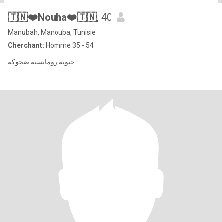
🇹🇳❤️Nouha❤️🇹🇳
, 40
Manūbah, Manouba, Tunisie
Cherchant:
Homme 35 - 54
حنونه رومانسية ضحوكه