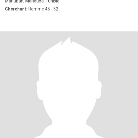
Manūbah, Manouba, Tunisie
Cherchant:
Homme 45 - 52