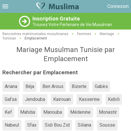
Connexion
Inscription Gratuite
Trouvez Votre Partenaire de Vie Musulman
Rencontres matrimoniales musulmanes
>
Femmes
>
Marriage
>
Tunisian
>
Emplacement
Mariage Musulman Tunisie par
Emplacement
Rechercher par Emplacement
Ariana
Béja
Ben Arous
Bizerte
Gabès
Gafsa
Jendouba
Kairouan
Kasserine
Kebili
Kef
Mahdia
Manouba
Médenine
Monastir
Nabeul
Sfax
Sidi Bou Zid
Siliana
Sousse