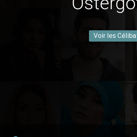
Östergö
Voir les Céliba