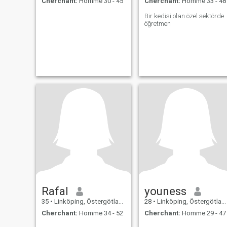
Cherchant:
Homme 30 - 45
Cherchant:
Homme 33 - 48
Bir kedisi olan özel sektörde
öğretmen
Rafal
youness
35
•
Linköping, Östergötland, Suède
28
•
Linköping, Östergötland, Suède
Cherchant:
Homme 34 - 52
Cherchant:
Homme 29 - 47