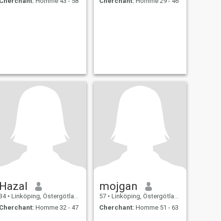
Cherchant:
Homme 43 - 58
Cherchant:
Homme 29 - 46
Hazal
mojgan
34
•
Linköping, Östergötland, Suède
57
•
Linköping, Östergötland, Suède
Cherchant:
Homme 32 - 47
Cherchant:
Homme 51 - 63