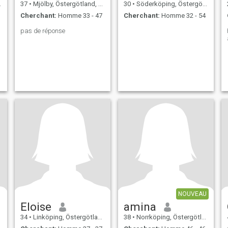
37
•
Mjölby, Östergötland, Suède
30
•
Söderköping, Östergötland, Suède
Cherchant:
Homme 33 - 47
Cherchant:
Homme 32 - 54
pas de réponse
NOUVEAU
Eloise
amina
34
•
Linköping, Östergötland, Suède
38
•
Norrköping, Östergötland, Suède