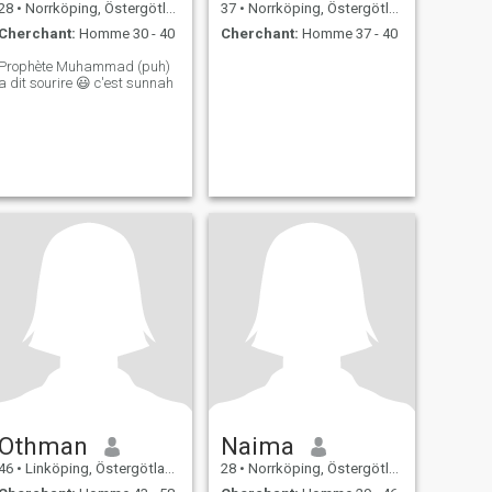
28
•
Norrköping, Östergötland, Suède
37
•
Norrköping, Östergötland, Suède
Cherchant:
Homme 30 - 40
Cherchant:
Homme 37 - 40
Prophète Muhammad (puh)
a dit sourire 😃 c'est sunnah
Othman
Naima
46
•
Linköping, Östergötland, Suède
28
•
Norrköping, Östergötland, Suède