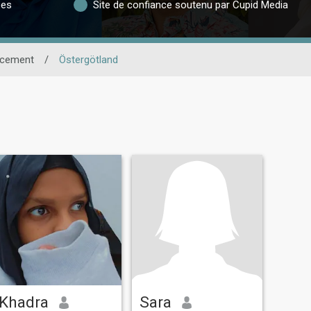
ées
Site de confiance soutenu par Cupid Media
cement
/
Östergötland
Khadra
Sara