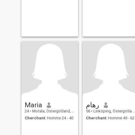
Maria
رهام
24
•
Motala, Östergötland, Suède
56
•
Linköping, Östergötland, Suède
Cherchant:
Homme 24 - 40
Cherchant:
Homme 49 - 62