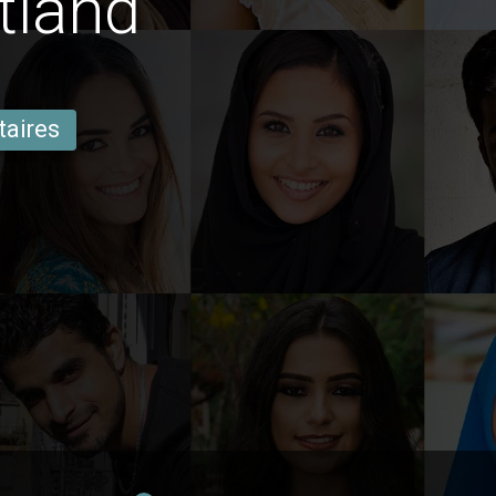
tland
taires