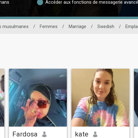
lmans
Accéder aux fonctions de messagerie avanc
es musulmanes
/
Femmes
/
Marriage
/
Swedish
/
Empla
Fardosa
kate