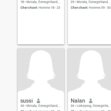
18
•
Motala, Östergötland, Suède
39
•
Motala, Östergötland, Suède
Cherchant:
Homme 18 - 23
Cherchant:
Homme 39 - 50
sussi
Nalan
44
•
Motala, Östergötland, Suède
36
•
Linköping, Östergötland, Suède