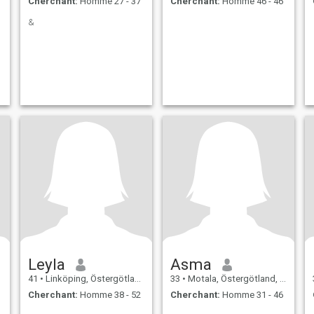
Cherchant:
Homme 27 - 37
Cherchant:
Homme 46 - 46
&
Leyla
Asma
41
•
Linköping, Östergötland, Suède
33
•
Motala, Östergötland, Suède
Cherchant:
Homme 38 - 52
Cherchant:
Homme 31 - 46