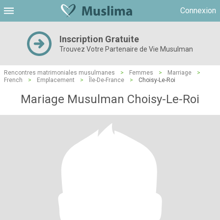
Connexion
Inscription Gratuite
Trouvez Votre Partenaire de Vie Musulman
Rencontres matrimoniales musulmanes
>
Femmes
>
Marriage
>
French
>
Emplacement
>
Île-De-France
>
Choisy-Le-Roi
Mariage Musulman Choisy-Le-Roi