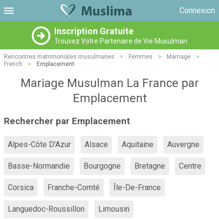
Connexion
Inscription Gratuite
Trouvez Votre Partenaire de Vie Musulman
Rencontres matrimoniales musulmanes
>
Femmes
>
Marriage
>
French
>
Emplacement
Mariage Musulman La France par
Emplacement
Rechercher par Emplacement
Alpes-Côte D'Azur
Alsace
Aquitaine
Auvergne
Basse-Normandie
Bourgogne
Bretagne
Centre
Corsica
Franche-Comté
Île-De-France
Languedoc-Roussillon
Limousin