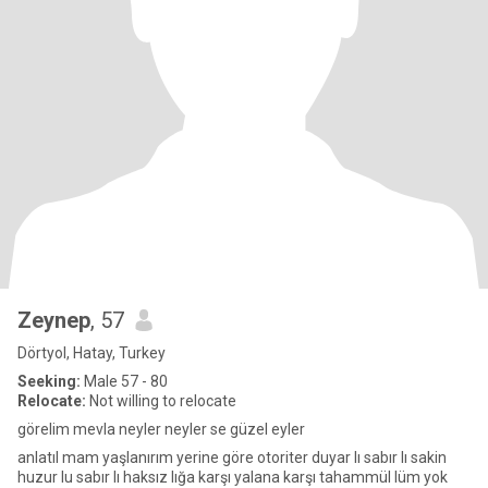
Zeynep
, 57
Dörtyol, Hatay, Turkey
Seeking:
Male 57 - 80
Relocate:
Not willing to relocate
görelim mevla neyler neyler se güzel eyler
anlatıl mam yaşlanırım yerine göre otoriter duyar lı sabır lı sakin
huzur lu sabır lı haksız lığa karşı yalana karşı tahammül lüm yok