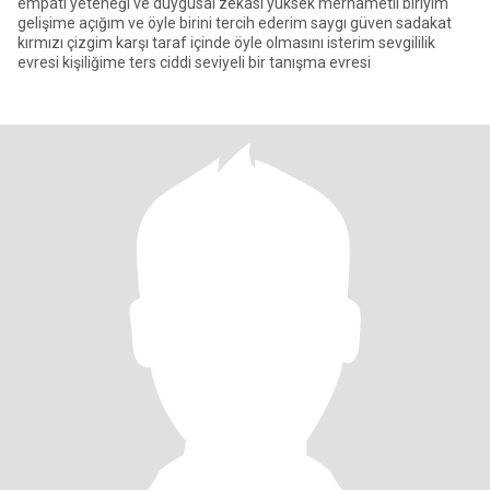
empati yeteneği ve duygusal zekası yüksek merhametli biriyim
gelişime açığım ve öyle birini tercih ederim saygı güven sadakat
kırmızı çizgim karşı taraf içinde öyle olmasını isterim sevgililik
evresi kişiliğime ters ciddi seviyeli bir tanışma evresi