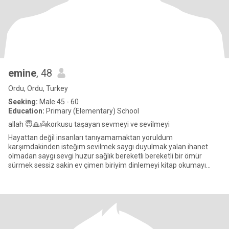
emine
, 48
Ordu, Ordu, Turkey
Seeking:
Male 45 - 60
Education:
Primary (Elementary) School
allah 😇🙏👼korkusu taşayan sevmeyi ve sevilmeyi
Hayattan değil insanları tanıyamamaktan yoruldum
karşımdakinden isteğim sevilmek saygı duyulmak yalan ihanet
olmadan saygı sevgi huzur sağlık bereketli bereketli bir ömür
sürmek sessiz sakin ev çimen biriyim dinlemeyi kitap okumayı
gerilim Gizem mac