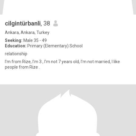
cilgintürbanli
, 38
Ankara, Ankara, Turkey
Seeking:
Male 35 - 49
Education:
Primary (Elementary) School
relationship ​
I'm from Rize, I'm 3 , I'm not 7 years old, I'm not married, I like
people from Rize .