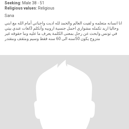
Seeking:
Male 38 - 51
Religious values:
Religious
Sana
انا انسانه متعلمه و لفيت العالم والحمد لله اديت واجباتي أمام الله مع ابني
وحاليا اريد تكمله مشواري احمل جنسية اروبيه وأتكلم 3لغات عندي بيتي
في تونس وابحث عن رجل بمعنى الكلمة يعرف ما عليه وما حقوقه غير
متزوج يكون 50سنه الى 60 سنه فقط وسيم ومثقف ومقتدر