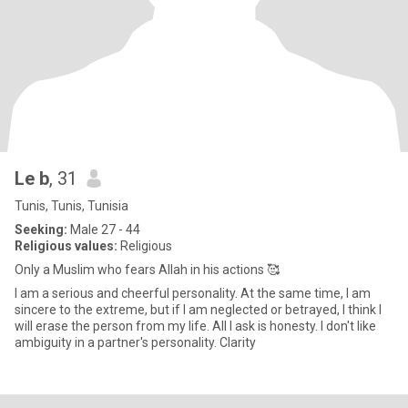
Le b
, 31
Tunis, Tunis, Tunisia
Seeking:
Male 27 - 44
Religious values:
Religious
Only a Muslim who fears Allah in his actions 🥰
I am a serious and cheerful personality. At the same time, I am
sincere to the extreme, but if I am neglected or betrayed, I think I
will erase the person from my life. All I ask is honesty. I don't like
ambiguity in a partner's personality. Clarity