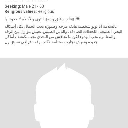
Seeking:
Male 21 - 60
Religious values:
Religious
قلب رقيق و ذوق انثوي و لأحلام لا حدود لها🎀💗
عالسلامة انا نونو شخصية هادئة مرحة وصبورة نحب الجمال بكل أشكاله
البحر، الطبيعة، اللحظات الصادقة، والناس الطيبين. نعيش بتوازن بين الرقة
والمغامرة نحب الهدوء لكن ما نخافش من التحدي نحب نكتشف أماكن
جديدة ونعيش تجارب مختلفة. نكتب وقت فراغي نسبح، ون