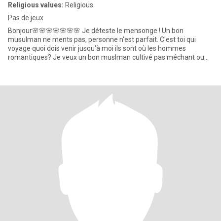
Religious values:
Religious
Pas de jeux
Bonjour🌸🌸🌸🌸🌸🌸🌸 Je déteste le mensonge ! Un bon
musulman ne ments pas, personne n'est parfait. C'est toi qui
voyage quoi dois venir jusqu'à moi ils sont où les hommes
romantiques? Je veux un bon muslman cultivé pas méchant ou
convertir à l'isl