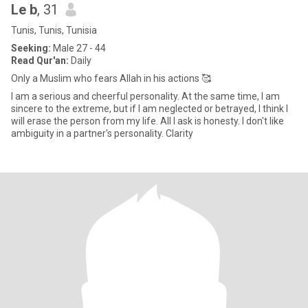
Le b
, 31
Tunis, Tunis, Tunisia
Seeking:
Male 27 - 44
Read Qur'an:
Daily
Only a Muslim who fears Allah in his actions 🥰
I am a serious and cheerful personality. At the same time, I am
sincere to the extreme, but if I am neglected or betrayed, I think I
will erase the person from my life. All I ask is honesty. I don't like
ambiguity in a partner's personality. Clarity