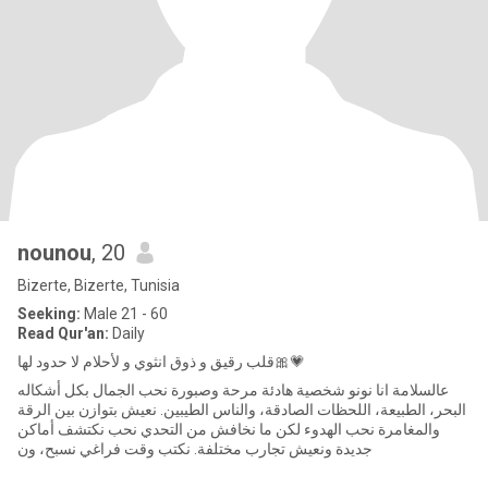
nounou
, 20
Bizerte, Bizerte, Tunisia
Seeking:
Male 21 - 60
Read Qur'an:
Daily
قلب رقيق و ذوق انثوي و لأحلام لا حدود لها🎀💗
عالسلامة انا نونو شخصية هادئة مرحة وصبورة نحب الجمال بكل أشكاله
البحر، الطبيعة، اللحظات الصادقة، والناس الطيبين. نعيش بتوازن بين الرقة
والمغامرة نحب الهدوء لكن ما نخافش من التحدي نحب نكتشف أماكن
جديدة ونعيش تجارب مختلفة. نكتب وقت فراغي نسبح، ون