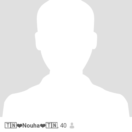
🇹🇳❤️Nouha❤️🇹🇳
, 40