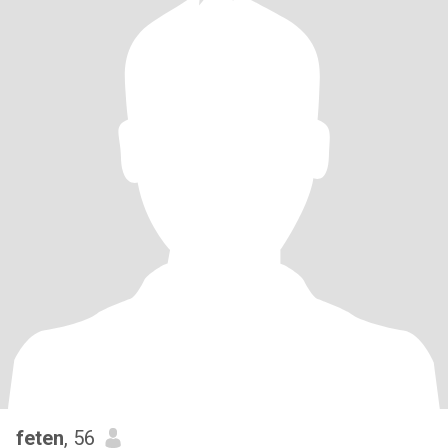
feten
, 56