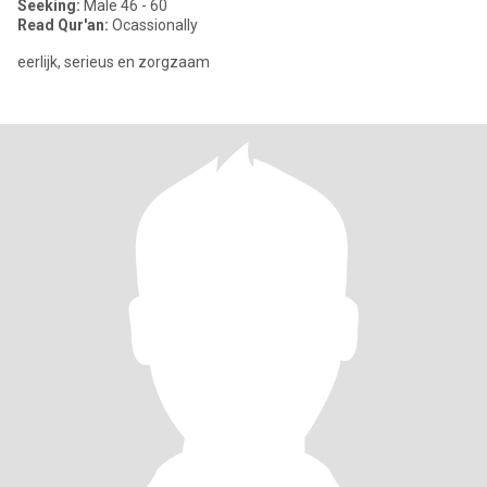
Seeking:
Male 46 - 60
Read Qur'an:
Ocassionally
eerlijk, serieus en zorgzaam