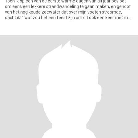
Toen ik op één van de eerste warme dagen van dit jaar besloot
om eens een lekkere strandwandeling te gaan maken, en genoot
van het nog koude zeewater dat over mijn voeten stroomde,
dacht ik: " wat zou het een feest zijn om dit ook een keer met m'n
pa