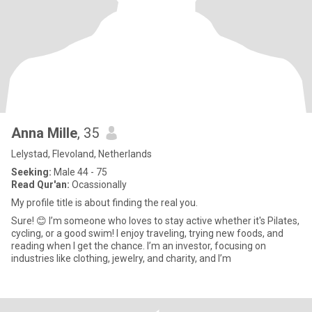
Anna Mille
, 35
Lelystad, Flevoland, Netherlands
Seeking:
Male 44 - 75
Read Qur'an:
Ocassionally
My profile title is about finding the real you.
Sure! 😊 I’m someone who loves to stay active whether it's Pilates,
cycling, or a good swim! I enjoy traveling, trying new foods, and
reading when I get the chance. I’m an investor, focusing on
industries like clothing, jewelry, and charity, and I’m