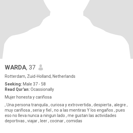
WARDA
, 37
Rotterdam, Zuid-Holland, Netherlands
Seeking:
Male 37 - 58
Read Qur'an:
Ocassionally
Mujer honesta y cariñosa
, Una persona tranquila , curiosa y extrovertida , despierta , alegre ,
muy cariñosa , seria y fiel , no a las mentiras Y los engaños , pues
eso no lleva nunca a ningun lado , me gustan las actividades
deportivas , viajar , leer , cocinar , comidas