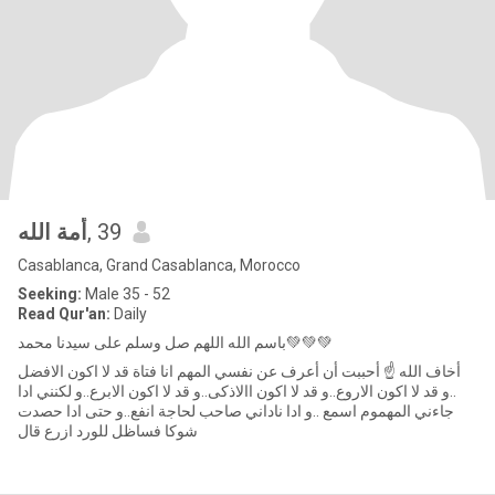
أمة الله
, 39
Casablanca, Grand Casablanca, Morocco
Seeking:
Male 35 - 52
Read Qur'an:
Daily
باسم الله اللهم صل وسلم على سيدنا محمد💚💚💚
أخاف الله ☝ أحببت أن أعرف عن نفسي المهم انا فتاة قد لا اكون الافضل
..و قد لا اكون الاروع..و قد لا اكون االاذكى..و قد لا اكون الابرع..و لكنني ادا
جاءني المهموم اسمع ..و ادا ناداني صاحب لحاجة انفع..و حتى ادا حصدت
شوكا فساظل للورد ازرع قال