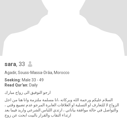
sara
, 33
Agadir, Souss-Massa-Drâa, Morocco
Seeking:
Male 33 - 49
Read Qur'an:
Daily
ارجو التوفيق الى زواج مبارك
السلام عليكم ورحمة الله وبركاته ،انا مسلمة ملتزمة وانا هنا من اجل
الزواج لا للتعارف او التسلية او العلاقات العابرة المرجو عدم تضييع وقتي ،
والتواصل في حالة موافقة بياناتي ، ارتدي اللباس الشرعي واريد فيما بعد
ارتداء النقاب والقرار بالبيت ابحث عن زوج