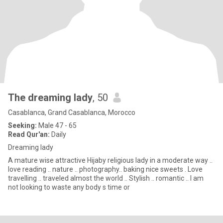
The dreaming lady
, 50
Casablanca, Grand Casablanca, Morocco
Seeking:
Male 47 - 65
Read Qur'an:
Daily
Dreaming lady
A mature wise attractive Hijaby religious lady in a moderate way ..
love reading .. nature .. photography.. baking nice sweets . Love
travelling .. traveled almost the world .. Stylish .. romantic .. I am
not looking to waste any body s time or