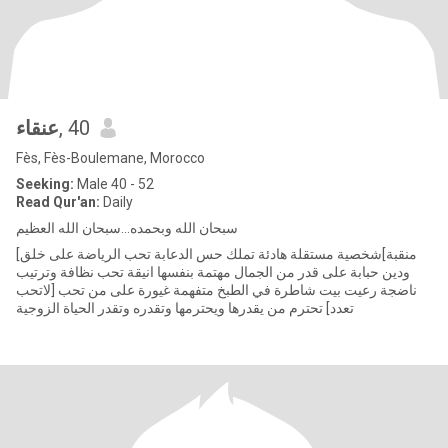
عنقاء
, 40
Fès, Fès-Boulemane, Morocco
Seeking:
Male 40 - 52
Read Qur'an:
Daily
سبحان الله وبحمده...سبحان الله العظيم
[منقبة]شخصية مستقلة هادئة تملك حس الدعابة تحب الرياضة على خلق
ودين حبابة على قدر من الجمال مهتمة بنفسها انيقة تحب نظافة وترتيب
ناضجة رعيت بيت شاطرة في الطبخ متفهمة غيورة على من تحب [لاتحب
تعدد] تحترم من يقدرها ويحترمها وتقدره وتقدر الحياة الزوجية