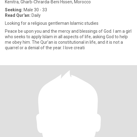
Kenitra, Gharb-Chrarda-Beni Hssen, Morocco
Seeking:
Male 30 - 33
Read Qur'an:
Daily
Looking for a religious gentleman Islamic studies
Peace be upon you and the mercy and blessings of God. I am a girl
who seeks to apply Islam in all aspects of life, asking God to help
me obey him. The Qur’an is constitutional in life, and it is not a
quarrel or a denial of the year. I love creati