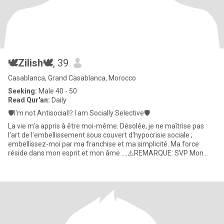
🕊️Zilish🕊️
, 39
Casablanca, Grand Casablanca, Morocco
Seeking:
Male 40 - 50
Read Qur'an:
Daily
🛡️I'm not Antisocial⁉️ I am Socially Selective🛡️
La vie m'a appris à être moi-même. Désolée, je ne maîtrise pas
l'art de l'embellissement sous couvert d'hypocrisie sociale ;
embellissez-moi par ma franchise et ma simplicité. Ma force
réside dans mon esprit et mon âme ....⚠️REMARQUE: SVP Mon
numéro