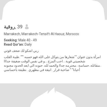
روقية
, 39
Marrakech, Marrakech-Tensift-Al Haouz, Morocco
Seeking:
Male 40 - 49
Read Qur'an:
Daily
ربي اشكو لك ضعف قوتي
امرأة بدون عنوان ""شعارها من يتوكل على الله فهو حسبه """ .طيبة القلب
شخصيتي قوية .. احب المزح ...و في نفس الوقت ضغيفة جدااا
..متفائلة..حساسة ..محترمه جداا والحمد لله. حنونه الي ابعد الحدود مجنونه
أحيانا" " صاحبة قرار . انيقة في مظهري ..نظيفة باحساسي