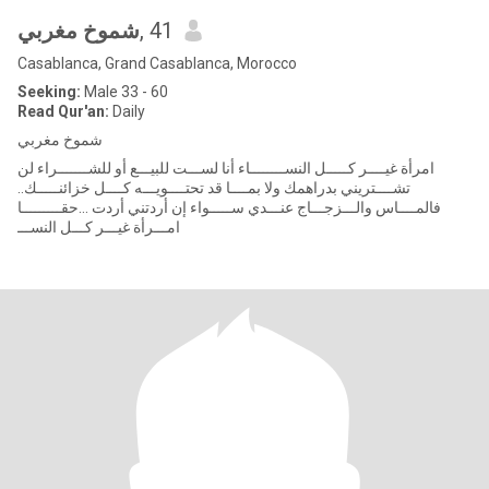
شموخ مغربي
, 41
Casablanca, Grand Casablanca, Morocco
Seeking:
Male 33 - 60
Read Qur'an:
Daily
شموخ مغربي
امرأة غيــــر كـــــل النســــــــاء أنا لســـت للبيـــع أو للشـــــــراء لن
تشــــتريني بدراهمك ولا بمــــا قد تحتــــويـــه كــــل خزائنـــــك..
فالمــــاس والـــزجـــاج عنـــدي ســـــواء إن أردتني أردت ...حقـــــــــا
امـــرأة غيـــر كـــل النســـ