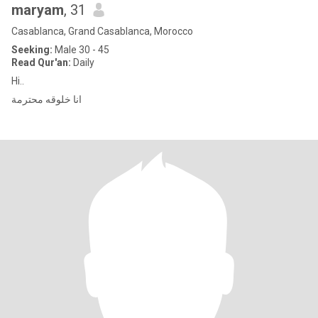
maryam
, 31
Casablanca, Grand Casablanca, Morocco
Seeking:
Male 30 - 45
Read Qur'an:
Daily
Hi..
انا خلوقه محترمة