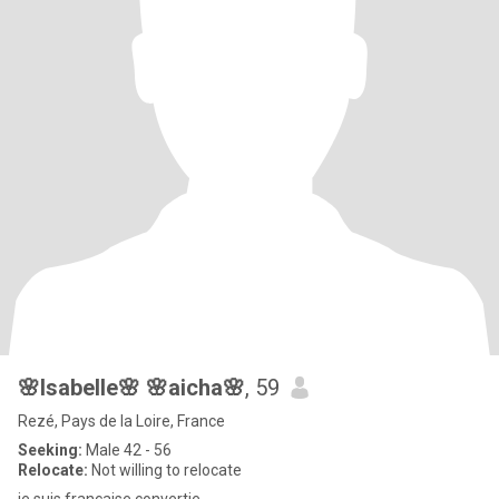
🌸Isabelle🌸 🌸aicha🌸
, 59
Rezé, Pays de la Loire, France
Seeking:
Male 42 - 56
Relocate:
Not willing to relocate