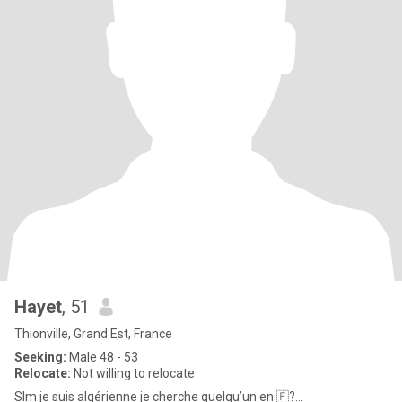
Hayet
, 51
Thionville, Grand Est, France
Seeking:
Male 48 - 53
Relocate:
Not willing to relocate
Slm je suis algérienne je cherche quelqu’un en 🇫?...