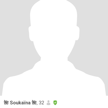
🌺 Soukaïna 🌺
, 32