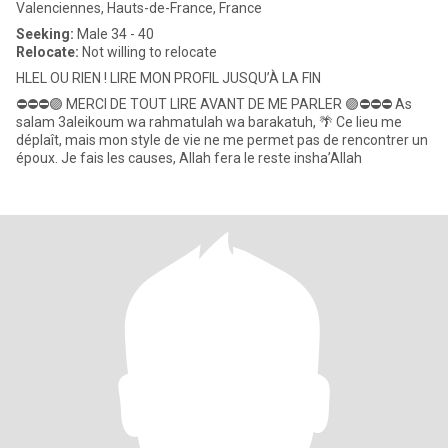
Valenciennes, Hauts-de-France, France
Seeking:
Male 34 - 40
Relocate:
Not willing to relocate
HLEL OU RIEN ! LIRE MON PROFIL JUSQU’À LA FIN
⛔️⛔️⛔️🟣 MERCI DE TOUT LIRE AVANT DE ME PARLER 🟣⛔️⛔️⛔️ As
salam 3aleikoum wa rahmatulah wa barakatuh, 🌴 Ce lieu me
déplaît, mais mon style de vie ne me permet pas de rencontrer un
époux. Je fais les causes, Allah fera le reste insha’Allah