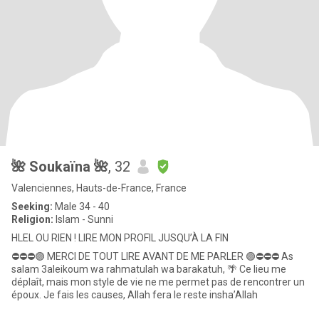
🌺 Soukaïna 🌺
, 32
Valenciennes, Hauts-de-France, France
Seeking:
Male 34 - 40
Religion:
Islam - Sunni
HLEL OU RIEN ! LIRE MON PROFIL JUSQU’À LA FIN
⛔️⛔️⛔️🟣 MERCI DE TOUT LIRE AVANT DE ME PARLER 🟣⛔️⛔️⛔️ As
salam 3aleikoum wa rahmatulah wa barakatuh, 🌴 Ce lieu me
déplaît, mais mon style de vie ne me permet pas de rencontrer un
époux. Je fais les causes, Allah fera le reste insha’Allah