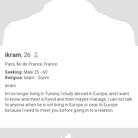
ikram
, 26
Paris, Île-de-France, France
Seeking:
Male 25 - 60
Religion:
Islam - Sunni
ikram
Im no longer living in Tunisia, I study abroad in Europe, and I want
to know and meet a friend and then maybe mariage, I can not talk
to anyone when he is not living in Europe or near to Europe
because I need to meet you before going in to a relation