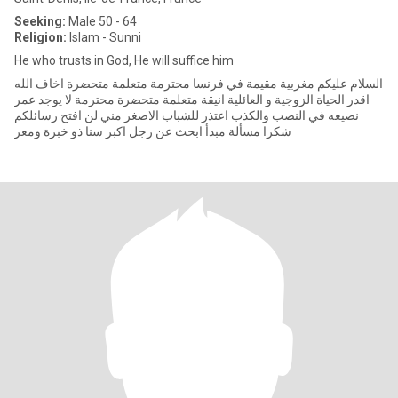
Seeking:
Male 50 - 64
Religion:
Islam - Sunni
He who trusts in God, He will suffice him
السلام عليكم مغربية مقيمة في فرنسا محترمة متعلمة متحضرة اخاف الله
اقدر الحياة الزوجية و العائلية انيقة متعلمة متحضرة محترمة لا يوجد عمر
نضيعه في النصب والكذب اعتذر للشباب الاصغر مني لن افتح رسائلكم
شكرا مسألة مبدأ ابحث عن رجل اكبر سنا ذو خبرة ومعر