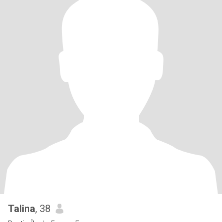
Talina
, 38