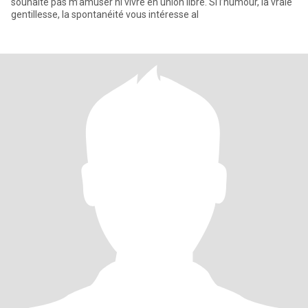
souhaite pas m’amuser ni vivre en union libre. Si l’humour, la vraie
gentillesse, la spontanéité vous intéresse al