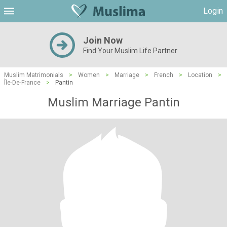
Login
Join Now
Find Your Muslim Life Partner
Muslim Matrimonials
>
Women
>
Marriage
>
French
>
Location
>
Île-De-France
>
Pantin
Muslim Marriage Pantin