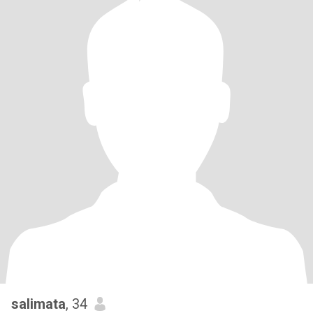
salimata
, 34