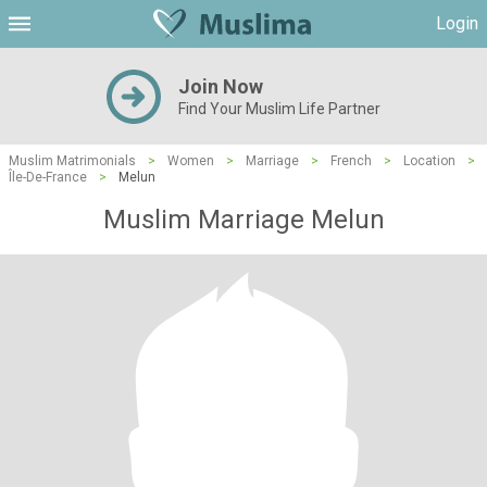
Login
Join Now
Find Your Muslim Life Partner
Muslim Matrimonials
>
Women
>
Marriage
>
French
>
Location
>
Île-De-France
>
Melun
Muslim Marriage Melun