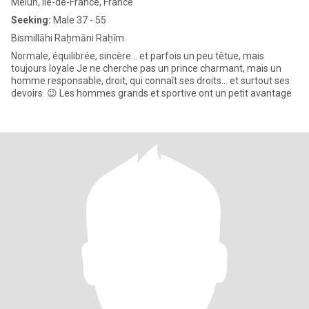
Melun, Île-de-France, France
Seeking:
Male 37 - 55
Bismillāhi Raḥmāni Raḥīm
Normale, équilibrée, sincère… et parfois un peu têtue, mais
toujours loyale Je ne cherche pas un prince charmant, mais un
homme responsable, droit, qui connaît ses droits… et surtout ses
devoirs. 😉 Les hommes grands et sportive ont un petit avantage