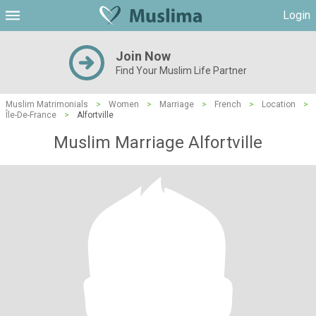
Login
Join Now
Find Your Muslim Life Partner
Muslim Matrimonials
>
Women
>
Marriage
>
French
>
Location
>
Île-De-France
>
Alfortville
Muslim Marriage Alfortville