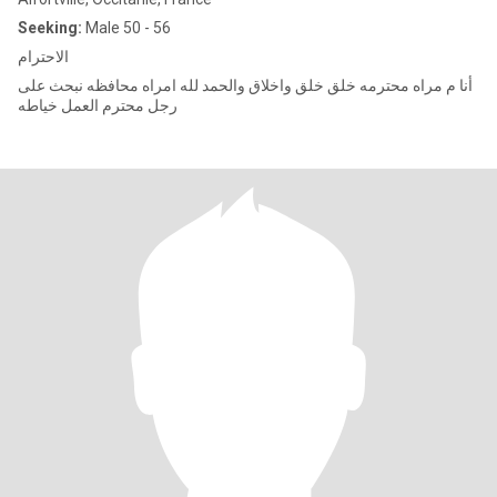
Seeking:
Male 50 - 56
الاحترام
أنا م مراه محترمه خلق خلق واخلاق والحمد لله امراه محافظه نبحث على
رجل محترم العمل خياطه