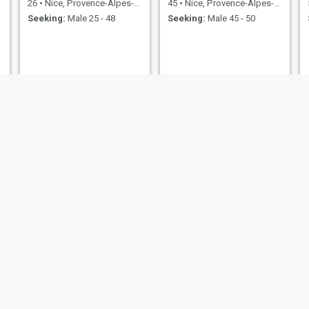
26
•
Nice, Provence-Alpes-Côte d'Azur, France
45
•
Nice, Provence-Alpes-Côte d'Azur, France
Seeking:
Male 25 - 48
Seeking:
Male 45 - 50
Sahra
aminata
69
•
Nice, Provence-Alpes-Côte d'Azur, France
30
•
Nice, Provence-Alpes-Côte d'Azur, France
Seeking:
Male 57 - 68
Seeking:
Male 37 - 57