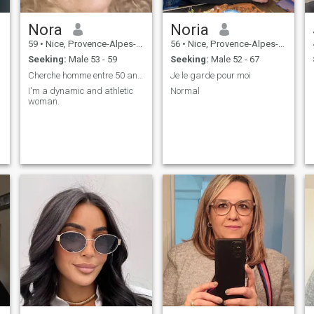
Nora
Noria
59
•
Nice, Provence-Alpes-Côte d'Azur, France
56
•
Nice, Provence-Alpes-Côte d'Azur, France
Seeking:
Male 53 - 59
Seeking:
Male 52 - 67
Cherche homme entre 50 ans et 60 ans
Je le garde pour moi
I'm a dynamic and athletic
Normal
woman.