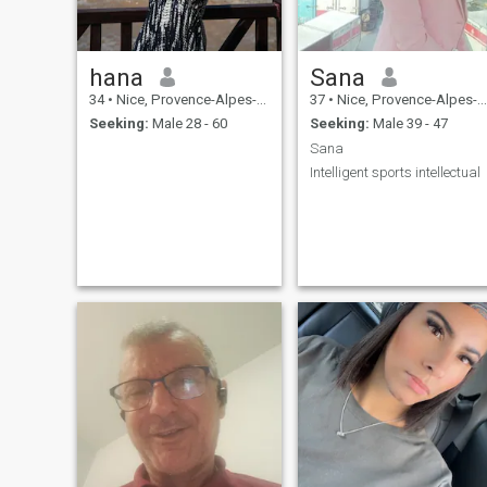
hana
Sana
34
•
Nice, Provence-Alpes-Côte d'Azur, France
37
•
Nice, Provence-Alpes-Côte d'Azur, France
Seeking:
Male 28 - 60
Seeking:
Male 39 - 47
Sana
Intelligent sports intellectual