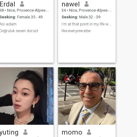
Erdal
nawel
38
•
Nice, Provence-Alpes-Côte d'Azur, France
34
•
Nice, Provence-Alpes-Côte d'Azur, France
Seeking:
Female 35 - 49
Seeking:
Male 32 - 39
Asi adam
i'm at that point in my life where i don't have ti...
Doğruluk seven dürüst
like everyone else
yuting
momo