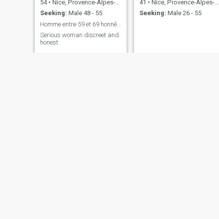
54
•
Nice, Provence-Alpes-Côte d'Azur, France
41
•
Nice, Provence-Alpes-Côte d'Azur, France
Seeking:
Male 48 - 55
Seeking:
Male 26 - 55
Homme entre 59 et 69 honnête et sincère
Serious woman discreet and
honest
fatymah
Dina
23
•
Nice, Provence-Alpes-Côte d'Azur, France
40
•
Nice, Provence-Alpes-Côte d'Azur, France
Seeking:
Male 23 - 40
Seeking:
Male 38 - 51