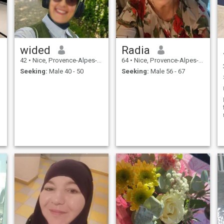
wided
Radia
42
•
Nice, Provence-Alpes-Côte d'Azur, France
64
•
Nice, Provence-Alpes-Côte d'Azur, France
Seeking:
Male 40 - 50
Seeking:
Male 56 - 67