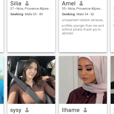
Silia
Amel
37
•
Nice, Provence-Alpes-Côte d'Azur, France
55
•
Nice, Provence-Alpes-Côte d'Azur, France
Seeking:
Male 35 - 49
Seeking:
Male 54 - 62
uniquement relation sérieuse,
profiles younger than me and
without photos thank you to
abstain.
sysy
Ilhame