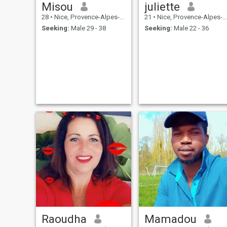
Misou
juliette
28
•
Nice, Provence-Alpes-Côte d'Azur, France
21
•
Nice, Provence-Alpes-Côte d'Azur, France
Seeking:
Male 29 - 38
Seeking:
Male 22 - 36
Raoudha
Mamadou