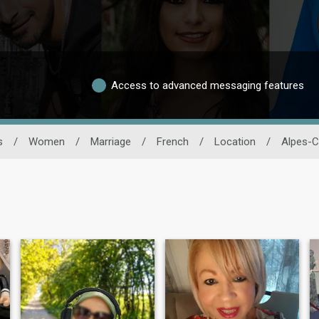
Access to advanced messaging features
s
/
Women
/
Marriage
/
French
/
Location
/
Alpes-C