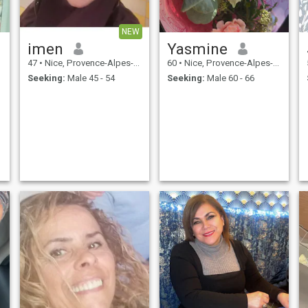
NEW
imen
Yasmine
47
•
Nice, Provence-Alpes-Côte d'Azur, France
60
•
Nice, Provence-Alpes-Côte d'Azur, France
Seeking:
Male 45 - 54
Seeking:
Male 60 - 66