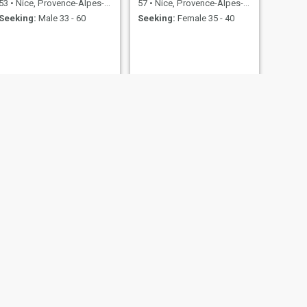
53
•
Nice, Provence-Alpes-Côte d'Azur, France
57
•
Nice, Provence-Alpes-Côte d'Azur, France
Seeking:
Male 33 - 60
Seeking:
Female 35 - 40
NEXT
Balkis
41
•
Nice, Provence-Alpes-Côte d'Azur, France
Seeking:
Male 33 - 41