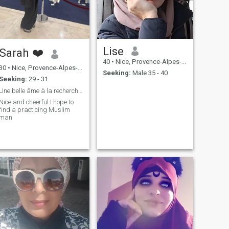
Lise
Sarah ❤️
40
•
Nice, Provence-Alpes-Côte d'Azur, France
30
•
Nice, Provence-Alpes-Côte d'Azur, France
Seeking:
Male 35 - 40
Seeking:
29 - 31
Une belle âme à la recherche de mon âme sœur
Nice and cheerful I hope to
find a practicing Muslim
man