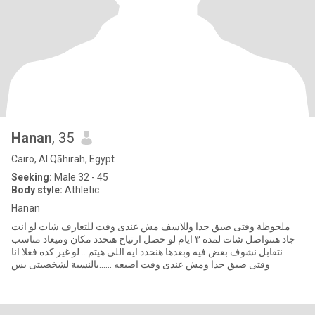
Hanan
, 35
Cairo, Al Qāhirah, Egypt
Seeking:
Male 32 - 45
Body style:
Athletic
Hanan
ملحوظة وقتى ضيق جدا وللاسف مش عندى وقت للتعارف شات لو انت
جاد هنتواصل شات لمده ٣ ايام لو حصل ارتياح هنحدد مكان وميعاد مناسب
نتقابل نشوف بعض فيه وبعدها هنحدد ايه اللى هيتم .. لو غير كده فعلا انا
وقتى ضيق جدا ومش عندى وقت اضيعه ......بالنسبة لشخصيتى بس