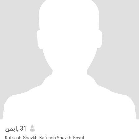
ايمن
, 31
Kafr ash-Shaykh, Kafr ash Shaykh, Egypt