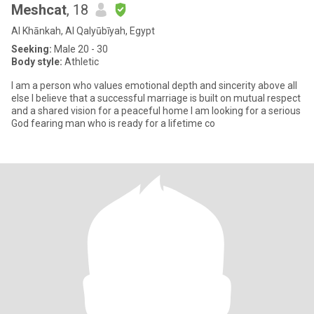
Meshcat
, 18
Al Khānkah, Al Qalyūbīyah, Egypt
Seeking:
Male 20 - 30
Body style:
Athletic
I am a person who values emotional depth and sincerity above all
else I believe that a successful marriage is built on mutual respect
and a shared vision for a peaceful home I am looking for a serious
God fearing man who is ready for a lifetime co