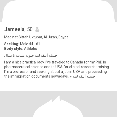
Jameela
, 50
Madīnat Sittah Uktūbar, Al Jīzah, Egypt
Seeking:
Male 44 - 61
Body style:
Athletic
جميلة أنيقة لينة حنونة متدينة باعتدال
I am a nice practical lady. I’ve traveled to Canada for my PhD in
pharmaceutical science and to USA for clinical research training.
I’m a professor and seeking about a job in USA and proceeding
the immigration documents nowadays. جميلة أنيقة لينة م