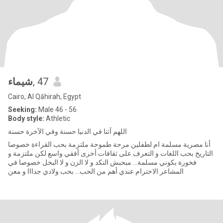
شيماء
, 47
Cairo, Al Qāhirah, Egypt
Seeking:
Male 46 - 56
Body style:
Athletic
اللهم آتنا في الدنيا حسنة وفي الآخرة حسنة
أنا مصرية مسلمة ام لطفلين مرحة طموحة ملتزمة بحب القراءة خصوصا
التاريخ بحب اللغات و التعرف على ثقافات أخرى أفقي واسع لكن ملتزمة و
فخورة بكوني مسلمة... مبحبش النكد و لا الزن و لا البخل خصوصا في
المشاعر الاحترام عندي أهم من الحب... بحب ولادي جدااا و معن