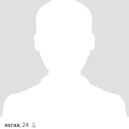
esraa
, 24