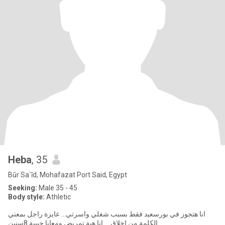
Heba
, 35
Būr Sa`īd, Mohafazat Port Said, Egypt
Seeking:
Male 35 - 45
Body style:
Athletic
انا هتجوز في بورسعيد فقط بسبب شغلي واسرتي... عايزة راجل بمعني
الكلمة من اخلاق.... انا هبة تمريض ومعايا حبيبة 8سنين