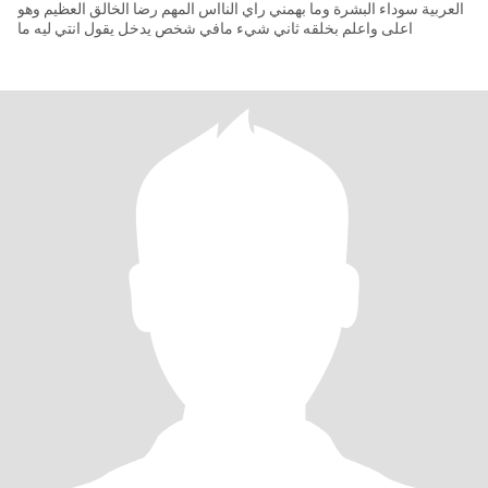
العربية سوداء البشرة وما بهمني راي النااس المهم رضا الخالق العظيم وهو
اعلى واعلم بخلقه ثاني شيء مافي شخص يدخل يقول انتي ليه ما