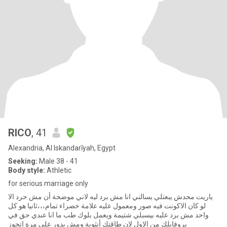
RICO
, 41
Alexandria, Al Iskandarīyah, Egypt
Seeking:
Male 38 - 41
Body style:
Athletic
for serious marriage only
ياريت محدش يبعتلي يسالني انا مش برد ليه لاني موضحة أن مش حرد الا
لو كان الاكونت فيه صور ومعمول عليه علامة خضراء تمام،،،ثانيا هو كل
واحد مش برد عليه بيسبلي شتيمة ويعمل بلوك طب ما انا عندي حق في
بروفايلك من الاول لان طاقتك أنثوية ومش بدور علي مرة اتجوز