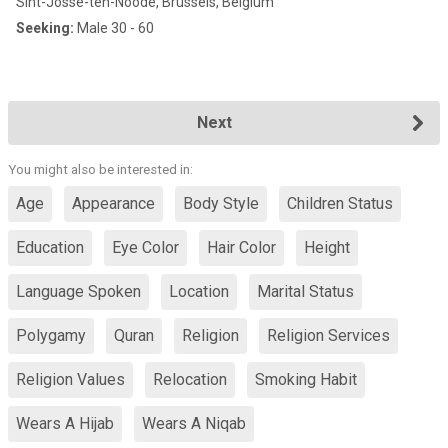
Sint-Josse-ten-Noode, Brussels, Belgium
Seeking:
Male 30 - 60
Next
You might also be interested in:
Age
Appearance
Body Style
Children Status
Education
Eye Color
Hair Color
Height
Language Spoken
Location
Marital Status
Polygamy
Quran
Religion
Religion Services
Religion Values
Relocation
Smoking Habit
Wears A Hijab
Wears A Niqab