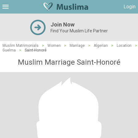
Login
Join Now
Find Your Muslim Life Partner
Muslim Matrimonials
>
Women
>
Marriage
>
Algerian
>
Location
>
Guelma
>
Saint-Honoré
Muslim Marriage Saint-Honoré