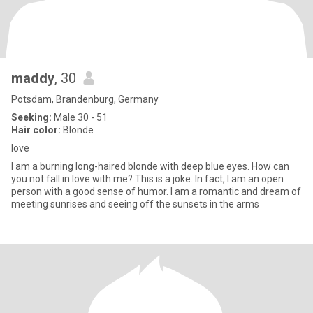
maddy
, 30
Potsdam, Brandenburg, Germany
Seeking:
Male 30 - 51
Hair color:
Blonde
love
I am a burning long-haired blonde with deep blue eyes. How can
you not fall in love with me? This is a joke. In fact, I am an open
person with a good sense of humor. I am a romantic and dream of
meeting sunrises and seeing off the sunsets in the arms