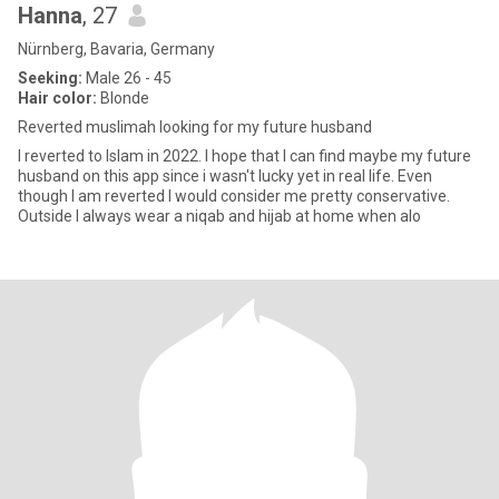
Hanna
, 27
Nürnberg, Bavaria, Germany
Seeking:
Male 26 - 45
Hair color:
Blonde
Reverted muslimah looking for my future husband
I reverted to Islam in 2022. I hope that I can find maybe my future
husband on this app since i wasn't lucky yet in real life. Even
though I am reverted I would consider me pretty conservative.
Outside I always wear a niqab and hijab at home when alo