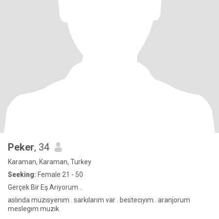
Peker
, 34
Karaman, Karaman, Turkey
Seeking:
Female 21 - 50
Gerçek Bir Eş Arıyorum ..
aslında muzısyenım . sarkılarım var . bestecıyım . aranjorum
meslegım muzık