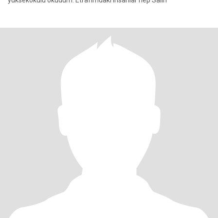
yüksekokulu okudum. Etrafımdaki insanlar hep Salih