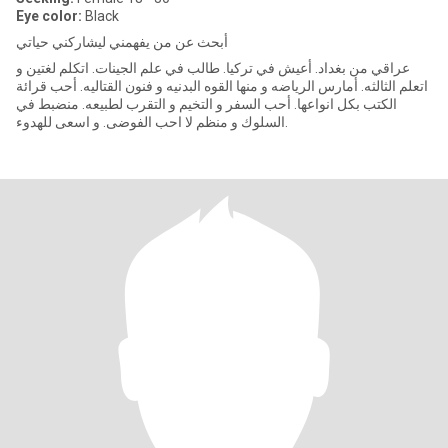
Eye color:
Black
أبحث عن من يفهمني ليشاركني حياتي
عراقي من بغداد. أعيش في تركيا. طالب في علم الجينات. اتكلم لغتين و
اتعلم الثالثه. أمارس الرياضه و منها القوه البدنيه و فنون القتاليه. أحب قرائة
الكتب بكل انواعها. أحب السفر و التخيم و التقرب لطبيعه. منضبط في
السلوك و منظم لا احب الفوضى. و اسعى للهدوء.