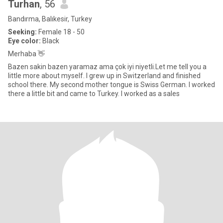
Turhan
, 56
Bandırma, Balıkesir, Turkey
Seeking:
Female 18 - 50
Eye color:
Black
Merhaba 👋
Bazen sakin bazen yaramaz ama çok iyi niyetli.Let me tell you a
little more about myself. I grew up in Switzerland and finished
school there. My second mother tongue is Swiss German. I worked
there a little bit and came to Turkey. I worked as a sales