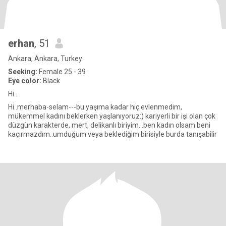
erhan
, 51
Ankara, Ankara, Turkey
Seeking:
Female 25 - 39
Eye color:
Black
Hi..
Hi..merhaba-selam---bu yaşıma kadar hiç evlenmedim,
mükemmel kadını beklerken yaşlanıyoruz:) kariyerli bir işi olan çok
düzgün karakterde, mert, delikanlı biriyim...ben kadın olsam beni
kaçırmazdım..umduğum veya beklediğim birisiyle burda tanışabilir