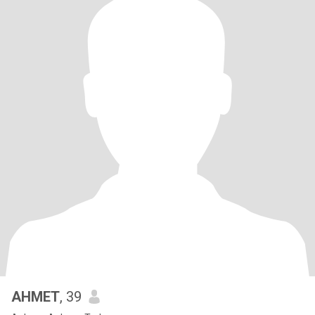
AHMET
, 39