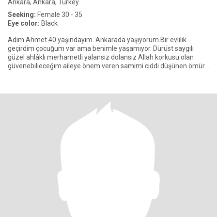
Ankara, Ankara, Turkey
Seeking:
Female 30 - 35
Eye color:
Black
Adım Ahmet 40 yaşındayım. Ankarada yaşıyorum.Bir evlilik
geçirdim çocuğum var ama benimle yaşamıyor. Dürüst saygılı
güzel ahlâklı merhametli yalansız dolansız Allah korkusu olan
güvenebilieceğım aileye önem veren samimi ciddi düşünen ömür
boyu mutlu