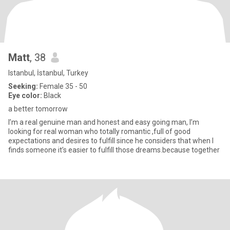
Matt
, 38
Istanbul, İstanbul, Turkey
Seeking:
Female 35 - 50
Eye color:
Black
a better tomorrow
I’m a real genuine man and honest and easy going man, I’m
looking for real woman who totally romantic ,full of good
expectations and desires to fulfill since he considers that when I
finds someone it’s easier to fulfill those dreams.because together