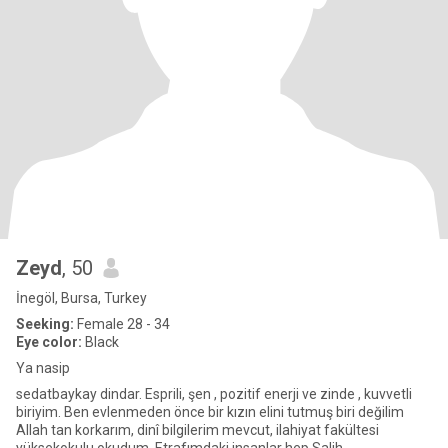
Zeyd
, 50
İnegöl, Bursa, Turkey
Seeking:
Female 28 - 34
Eye color:
Black
Ya nasip
sedatbaykay dindar. Esprili, şen , pozitif enerji ve zinde , kuvvetli
biriyim. Ben evlenmeden önce bir kızın elini tutmuş biri değilim
Allah tan korkarım, dinî bilgilerim mevcut, ilahiyat fakültesi