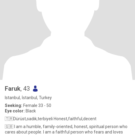
Faruk
, 43
Istanbul, İstanbul, Turkey
Seeking:
Female 33 - 50
Eye color:
Black
🇹🇷Dürüst,sadık,terbiyeli Honest,faithful,decent
🇬🇧 I am a humble, family-oriented, honest, spiritual person who
cares about people. I am a faithful person who fears and loves