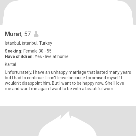
Murat
, 57
Istanbul, İstanbul, Turkey
Seeking:
Female 30 - 55
Have children:
Yes - live at home
Kartal
Unfortunately, I have an unhappy marriage that lasted many years
but I had to continue. I can't leave because I promised myself I
wouldn't disappoint him. But I want to be happy now. She'll love
me and want me again I want to be with a beautiful wom