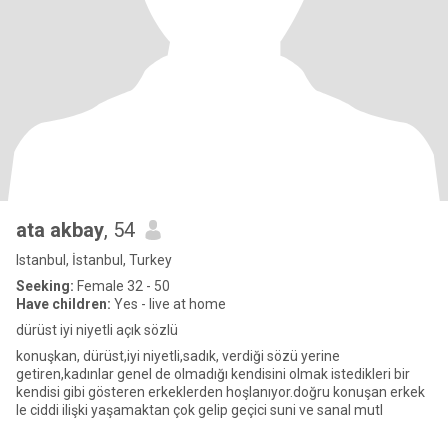
ata akbay
, 54
Istanbul, İstanbul, Turkey
Seeking:
Female 32 - 50
Have children:
Yes - live at home
dürüst iyi niyetli açık sözlü
konuşkan, dürüst,iyi niyetli,sadık, verdiği sözü yerine
getiren,kadınlar genel de olmadığı kendisini olmak istedikleri bir
kendisi gibi gösteren erkeklerden hoşlanıyor.doğru konuşan erkek
le ciddi ilişki yaşamaktan çok gelip geçici suni ve sanal mutl