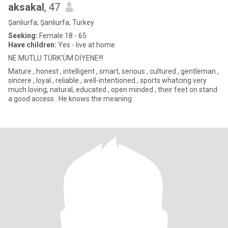
aksakal
, 47
Şanlıurfa, Şanlıurfa, Turkey
Seeking:
Female 18 - 65
Have children:
Yes - live at home
NE MUTLU TÜRK'ÜM DİYENE!!!
Mature , honest , intelligent , smart, serious , cultured , gentleman ,
sincere , loyal , reliable , well-intentioned , sports whatcing very
much loving, natural, educated , open minded , their feet on stand
a good access . He knows the meaning