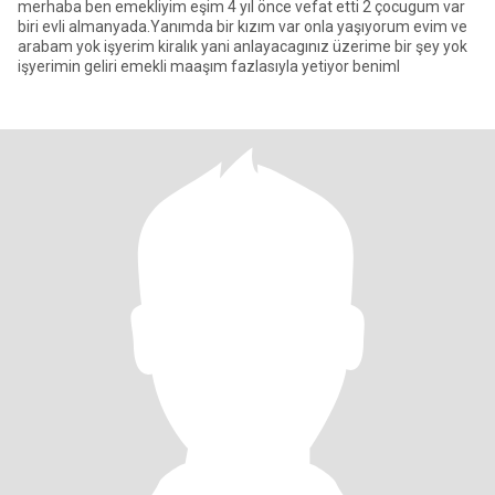
merhaba ben emekliyim eşim 4 yıl önce vefat etti 2 çocugum var
biri evli almanyada.Yanımda bir kızım var onla yaşıyorum evim ve
arabam yok işyerim kiralık yani anlayacagınız üzerime bir şey yok
işyerimin geliri emekli maaşım fazlasıyla yetiyor beniml