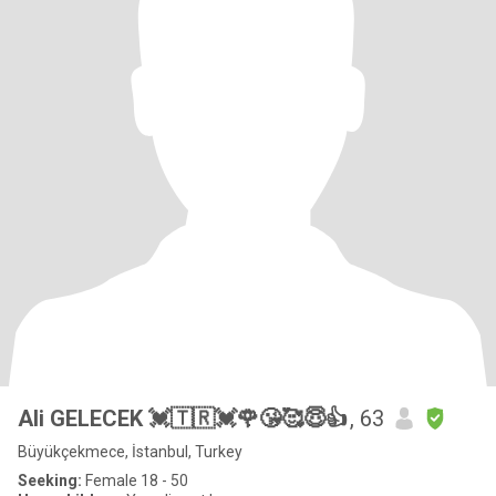
Ali GELECEK 💓🇹🇷💓🌹😘🥰😇👍
, 63
Büyükçekmece, İstanbul, Turkey
Seeking:
Female 18 - 50