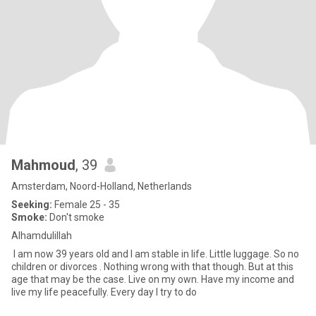
Mahmoud
, 39
Amsterdam, Noord-Holland, Netherlands
Seeking:
Female 25 - 35
Smoke:
Don't smoke
Alhamdulillah
I am now 39 years old and I am stable in life. Little luggage. So no
children or divorces . Nothing wrong with that though. But at this
age that may be the case. Live on my own. Have my income and
live my life peacefully. Every day I try to do