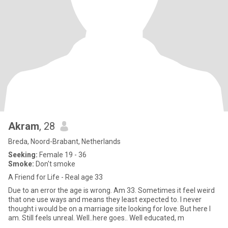
Akram
, 28
Breda, Noord-Brabant, Netherlands
Seeking:
Female 19 - 36
Smoke:
Don't smoke
A Friend for Life - Real age 33
Due to an error the age is wrong. Am 33. Sometimes it feel weird
that one use ways and means they least expected to. I never
thought i would be on a marriage site looking for love. But here I
am. Still feels unreal. Well..here goes.. Well educated, m