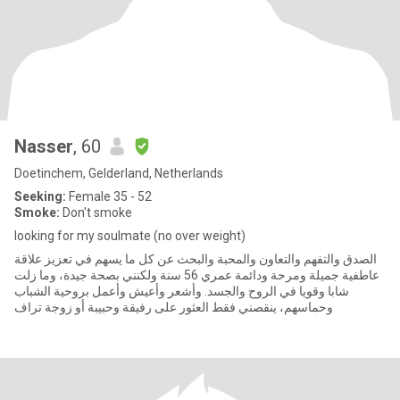
Nasser
, 60
Doetinchem, Gelderland, Netherlands
Seeking:
Female 35 - 52
Smoke:
Don't smoke
looking for my soulmate (no over weight)
الصدق والتفهم والتعاون والمحبة والبحث عن كل ما يسهم في تعزيز علاقة
عاطفية جميلة ومرحة ودائمة عمري 56 سنة ولكنني بصحة جيدة، وما زلت
شابا وقويا في الروح والجسد. وأشعر وأعيش وأعمل بروحية الشباب
وحماسهم، ينقصني فقط العثور على رفيقة وحبيبة أو زوجة تراف