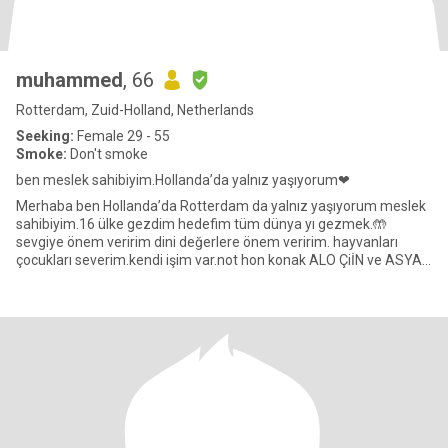
muhammed
, 66
Rotterdam, Zuid-Holland, Netherlands
Seeking:
Female 29 - 55
Smoke:
Don't smoke
ben meslek sahibiyim.Hollanda’da yalnız yaşıyorum❤
Merhaba ben Hollanda’da Rotterdam da yalnız yaşıyorum meslek
sahibiyim.16 ülke gezdim hedefim tüm dünya yı gezmek.🤲
sevgiye önem veririm dini değerlere önem veririm. hayvanları
çocukları severim.kendi işim var.not hon konak ALO ÇiİN ve ASYA
den mesa