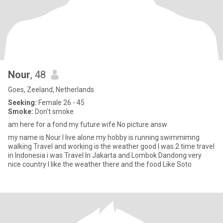
Nour
, 48
Goes, Zeeland, Netherlands
Seeking:
Female 26 - 45
Smoke:
Don't smoke
am here for a fond my future wife No picture answ
my name is Nour I live alone my hobby is running swimmimng
walking Travel and working is the weather good I was 2 time travel
in Indonesia i was Travel In Jakarta and Lombok Dandong very
nice country I like the weather there and the food Like Soto