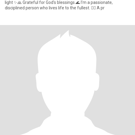
light ✨🙏 Grateful for God's blessings 🌊 I'm a passionate,
disciplined person who lives life to the fullest. 🏊‍♂️ A pr