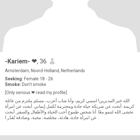
-Kariem- ❤
, 36
Amsterdam, Noord-Holland, Netherlands
Seeking:
Female 18 - 26
Smoke:
Don't smoke
[Only serious ❤ read my profile]
الله خير المدبرين! اسمي كريم، وأنا شاب أعزب، مسلم ملتزم من عائلة
كريمة. أبحث عن شريكة حياة جادة ومحترمة تُكمل إيماني. أبحث عن امرأة
تخشى الله لننمو معًا. أنا شخص طموح أحب الحياة والأطفال والسفر. أبحث
عن امرأة جادة، هادئة، مخلصة، محبة، وصادقة تُقدّر ا