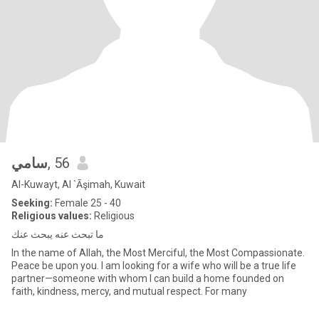
سامي
, 56
Al-Kuwayt, Al `Āşimah, Kuwait
Seeking:
Female 25 - 40
Religious values:
Religious
ما تبحث عنه يبحث عنك
In the name of Allah, the Most Merciful, the Most Compassionate.
Peace be upon you. I am looking for a wife who will be a true life
partner—someone with whom I can build a home founded on
faith, kindness, mercy, and mutual respect. For many