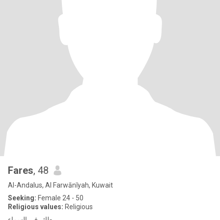
Fares
, 48
Al-Andalus, Al Farwānīyah, Kuwait
Seeking:
Female 24 - 50
Religious values:
Religious
طائر في السماء