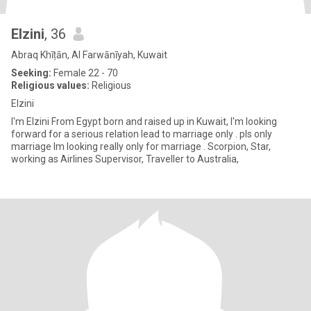
Elzini
, 36
Abraq Khīṭān, Al Farwānīyah, Kuwait
Seeking:
Female 22 - 70
Religious values:
Religious
Elzini
I'm Elzini From Egypt born and raised up in Kuwait, I'm looking
forward for a serious relation lead to marriage only . pls only
marriage Im looking really only for marriage . Scorpion, Star,
working as Airlines Supervisor, Traveller to Australia,