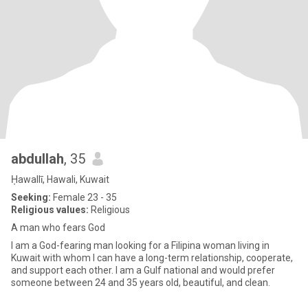
abdullah
, 35
Ḥawallī, Hawali, Kuwait
Seeking:
Female 23 - 35
Religious values:
Religious
A man who fears God
I am a God-fearing man looking for a Filipina woman living in
Kuwait with whom I can have a long-term relationship, cooperate,
and support each other. I am a Gulf national and would prefer
someone between 24 and 35 years old, beautiful, and clean.