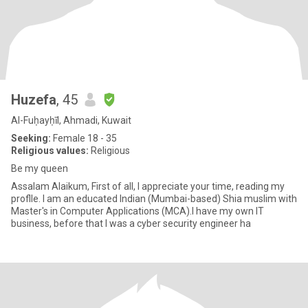
Huzefa
, 45
Al-Fuḥayḥīl, Ahmadi, Kuwait
Seeking:
Female 18 - 35
Religious values:
Religious
Be my queen
Assalam Alaikum, First of all, I appreciate your time, reading my
proflle. I am an educated Indian (Mumbai-based) Shia muslim with
Master's in Computer Applications (MCA).I have my own IT
business, before that I was a cyber security engineer ha