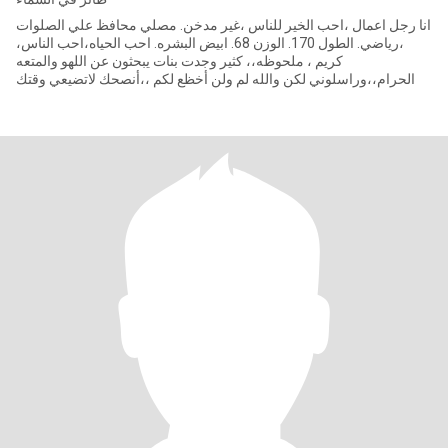
انا رجل اعمال ،احب الخير للناس ،غير مدخن. مصلي محافظ علي الصلوات
،رياضي. الطول 170. الوزن 68. ابيض البشره. احب الحياه،احب الناس،
كريم ، ملحوظه،، كثير وجدت بنات يبحثون عن اللهو والمتعه
الحرام،،وراسلوني لكن والله لم ولن أخظع لكم ،،أنصحك لاتضيعي وقتك