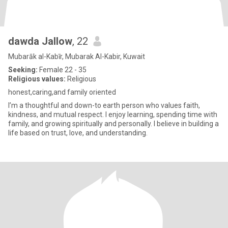
dawda Jallow
, 22
Mubarāk al-Kabīr, Mubarak Al-Kabir, Kuwait
Seeking:
Female 22 - 35
Religious values:
Religious
honest,caring,and family oriented
I’m a thoughtful and down-to earth person who values faith,
kindness, and mutual respect. I enjoy learning, spending time with
family, and growing spiritually and personally. I believe in building a
life based on trust, love, and understanding.