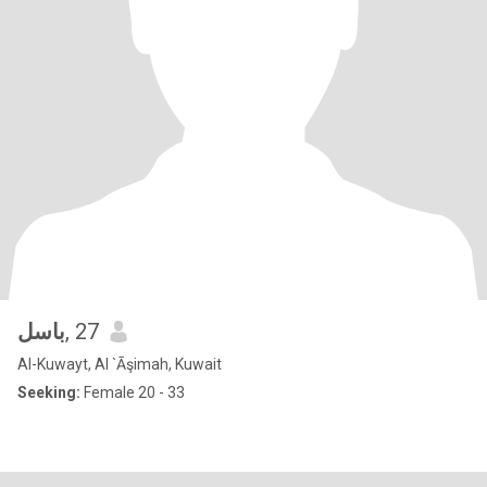
باسل
, 27
Al-Kuwayt, Al `Āşimah, Kuwait
Seeking:
Female 20 - 33