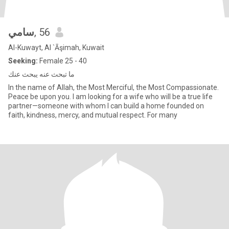
سامي
, 56
Al-Kuwayt, Al `Āşimah, Kuwait
Seeking:
Female 25 - 40
ما تبحث عنه يبحث عنك
In the name of Allah, the Most Merciful, the Most Compassionate.
Peace be upon you. I am looking for a wife who will be a true life
partner—someone with whom I can build a home founded on
faith, kindness, mercy, and mutual respect. For many