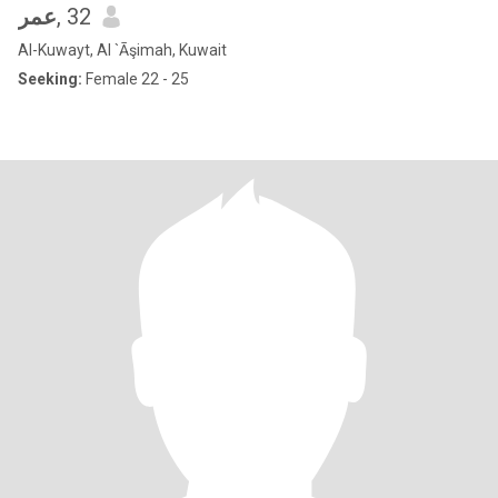
عمر
, 32
Al-Kuwayt, Al `Āşimah, Kuwait
Seeking:
Female 22 - 25