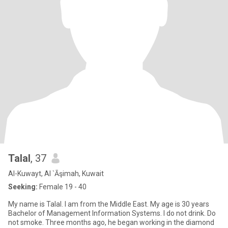
Talal
, 37
Al-Kuwayt, Al `Āşimah, Kuwait
Seeking:
Female 19 - 40
My name is Talal. I am from the Middle East. My age is 30 years
Bachelor of Management Information Systems. I do not drink. Do
not smoke. Three months ago, he began working in the diamond