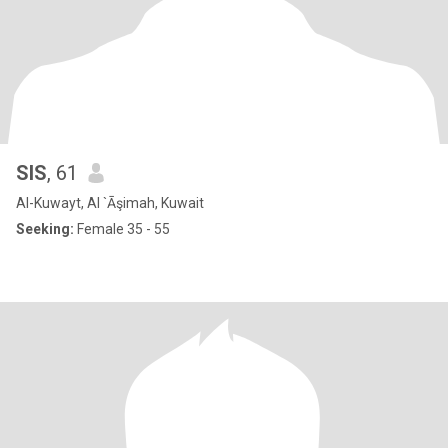
SIS
, 61
Al-Kuwayt, Al `Āşimah, Kuwait
Seeking:
Female 35 - 55