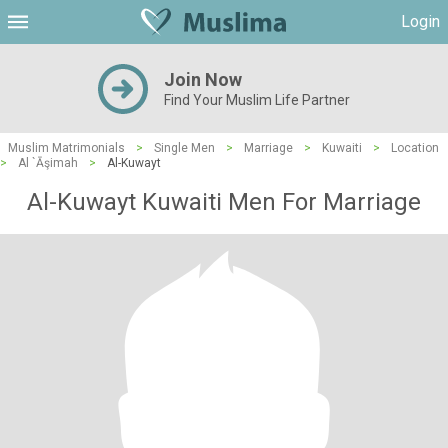
Login
Join Now
Find Your Muslim Life Partner
Muslim Matrimonials
>
Single Men
>
Marriage
>
Kuwaiti
>
Location
>
Al `Āşimah
>
Al-Kuwayt
Al-Kuwayt Kuwaiti Men For Marriage