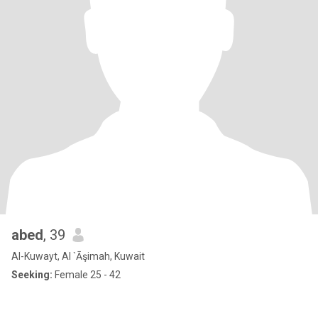
abed
, 39
Al-Kuwayt, Al `Āşimah, Kuwait
Seeking:
Female 25 - 42