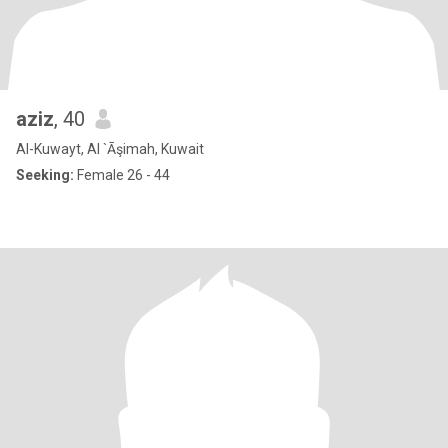
aziz
, 40
Al-Kuwayt, Al `Āşimah, Kuwait
Seeking:
Female 26 - 44