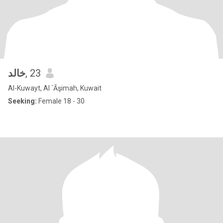
خالد
, 23
Al-Kuwayt, Al `Āşimah, Kuwait
Seeking:
Female 18 - 30