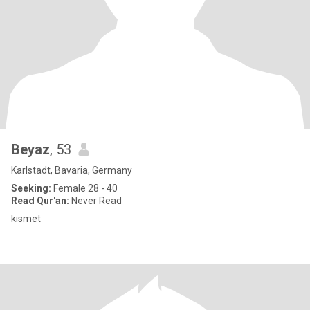
Beyaz
, 53
Karlstadt, Bavaria, Germany
Seeking:
Female 28 - 40
Read Qur'an:
Never Read
kismet