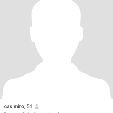
casimiro
, 54