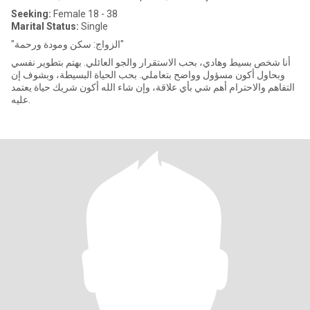
Seeking:
Female 18 - 38
Marital Status:
Single
"الزواج: سكن ومودة ورحمة"
أنا شخص بسيط وهادي، بحب الاستقرار والجو العائلي. بهتم بتطوير نفسي
وبحاول أكون مسؤول وواضح بتعاملي. بحب الحياة البسيطة، وبشوف إن
التفاهم والاحترام أهم شي بأي علاقة، وإن شاء الله أكون شريك حياة يعتمد
عليه.