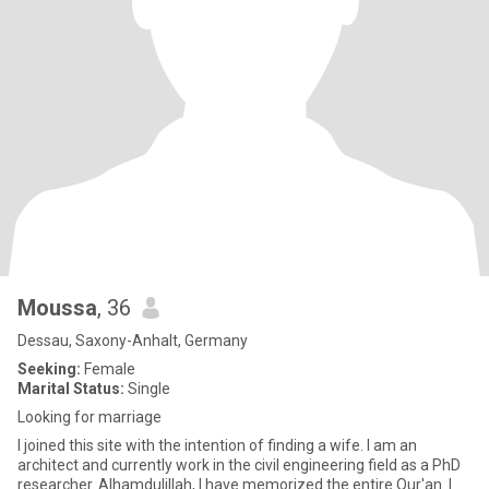
Moussa
, 36
Dessau, Saxony-Anhalt, Germany
Seeking:
Female
Marital Status:
Single
Looking for marriage
I joined this site with the intention of finding a wife. I am an
architect and currently work in the civil engineering field as a PhD
researcher. Alhamdulillah, I have memorized the entire Qur'an. I