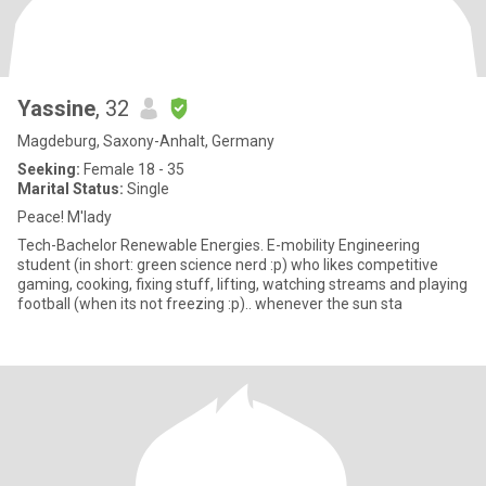
Yassine
, 32
Magdeburg, Saxony-Anhalt, Germany
Seeking:
Female 18 - 35
Marital Status:
Single
Peace! M'lady
Tech-Bachelor Renewable Energies. E-mobility Engineering
student (in short: green science nerd :p) who likes competitive
gaming, cooking, fixing stuff, lifting, watching streams and playing
football (when its not freezing :p).. whenever the sun sta