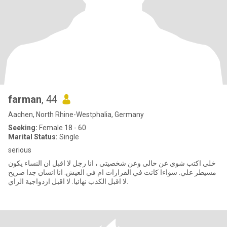
farman
, 44
Aachen, North Rhine-Westphalia, Germany
Seeking:
Female 18 - 60
Marital Status:
Single
serious
خلي اكتب شوي عن حالي وعن شخصيتي ، انا رجل لا اقبل ان النساء يكون
مسيطر علي. سواءا كانت في القرارات ام في العيش. انا انسان جدا صريح
لا اقبل الكذب نهائيا. لا اقبل ازدواجية الراي.