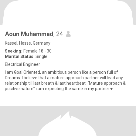
Aoun Muhammad
, 24
Kassel, Hesse, Germany
Seeking:
Female 18 - 30
Marital Status:
Single
Electrical Engineer
I am Goal Oriented, an ambitious person like a person full of
Dreams. I believe that a mature approach partner will lead any
relationship till last breath & last heartbeat. “Mature approach &
positive nature” i am expecting the same in my partner ♥