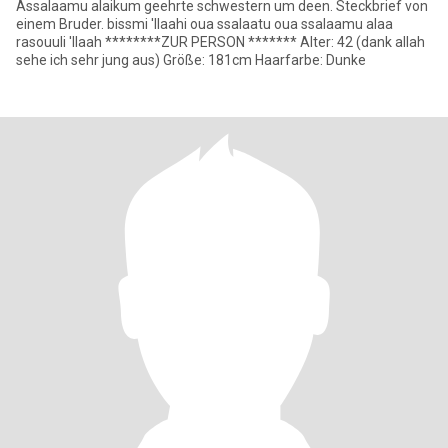
Assalaamu alaikum geehrte schwestern um deen. Steckbrief von
einem Bruder. bissmi 'llaahi oua ssalaatu oua ssalaamu alaa
rasouuli 'llaah ********ZUR PERSON ******* Alter: 42 (dank allah
sehe ich sehr jung aus) Größe: 181cm Haarfarbe: Dunke