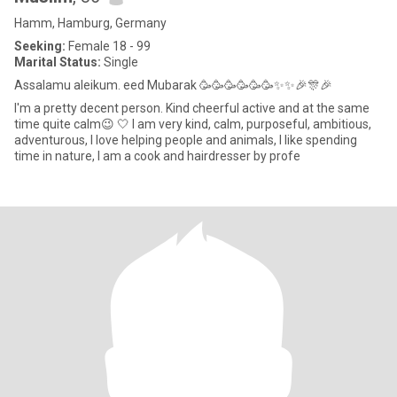
Hamm, Hamburg, Germany
Seeking:
Female 18 - 99
Marital Status:
Single
Assalamu aleikum. eed Mubarak 🥳🥳🥳🥳🥳🥳✨✨🎉🎊🎉
I'm a pretty decent person. Kind cheerful active and at the same
time quite calm😉 🤍 I am very kind, calm, purposeful, ambitious,
adventurous, I love helping people and animals, I like spending
time in nature, I am a cook and hairdresser by profe