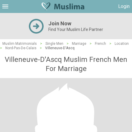
Login
Join Now
Find Your Muslim Life Partner
Muslim Matrimonials
>
Single Men
>
Marriage
>
French
>
Location
>
Nord-Pas-De-Calais
>
Villeneuve-D'Ascq
Villeneuve-D'Ascq Muslim French Men
For Marriage