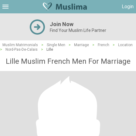
Login
Join Now
Find Your Muslim Life Partner
Muslim Matrimonials
>
Single Men
>
Marriage
>
French
>
Location
>
Nord-Pas-De-Calais
>
Lille
Lille Muslim French Men For Marriage