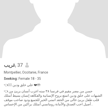
غريب
, 37
Montpellier, Occitanie, France
Seeking:
Female 18 - 35
👈👰‍♀️ علي خلق ودين ❤️🤲
👈 حسن من مصر مقيم في فرنسا ٣٨ سنه اعزب أنسان بريئ من
الشبهات على خلق ودين اتمتع بروح الإنسانية والفكاهه إنسان بسيط أمتلك
قلب طفل بريئ خالى من الحقد اتمنى الخير للجميع ودود صاحب موقف
أصيل احب الصدق والأمانة رومانسي أمتلك براكين من الإحساس