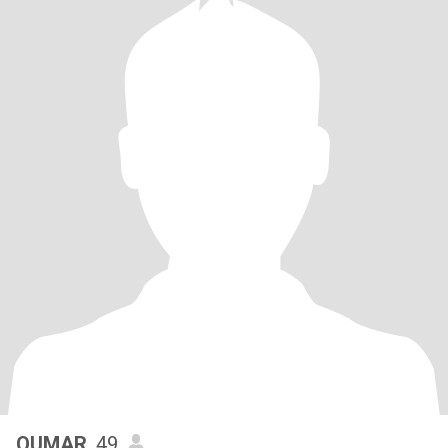
OUMAR
, 49