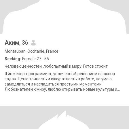
Аким
, 36
Montauban, Occitanie, France
Seeking:
Female 27 - 35
Человек ценностей, любопытный к миру. Готов строит
Я инженер-программист, увлечённый решением сложных
задач. Ценю точность и аккуратность в работе, но умею
замедлиться и насладиться простыми моментами.
Любознателен к миру, люблю открывать новые культуры и
учиться у других. Когда я не перед экраном, я