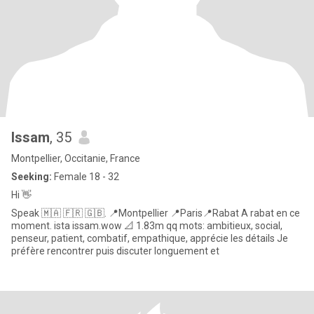
Issam
, 35
Montpellier, Occitanie, France
Seeking:
Female 18 - 32
Hi 👋
Speak 🇲🇦 🇫🇷 🇬🇧. 📍Montpellier 📍Paris📍Rabat A rabat en ce
moment. ista issam.wow 📐 1.83m qq mots: ambitieux, social,
penseur, patient, combatif, empathique, apprécie les détails Je
préfère rencontrer puis discuter longuement et