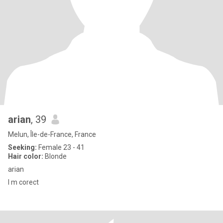
arian
, 39
Melun, Île-de-France, France
Seeking:
Female 23 - 41
Hair color:
Blonde
arian
l m corect