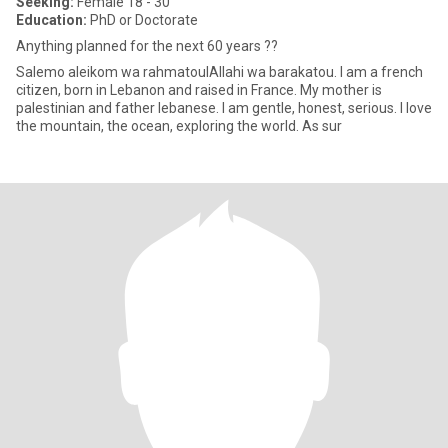
Seeking:
Female 18 - 30
Education:
PhD or Doctorate
Anything planned for the next 60 years ??
Salemo aleikom wa rahmatoulAllahi wa barakatou. I am a french
citizen, born in Lebanon and raised in France. My mother is
palestinian and father lebanese. I am gentle, honest, serious. I love
the mountain, the ocean, exploring the world. As sur