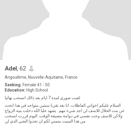
Adel
, 62
Angoulême, Nouvelle-Aquitaine, France
Seeking:
Female 41 - 50
Education:
High School
لغيت صوري لمدة 7 ايام بعد ذالك انسحب نهائيا
السلام عليكم اخواتي الفاظلات. انا بعد تقربا سنتين متواحد في هذا ابحث
عن بنت الحلال للاسف لن اجد شيء مهم . يشهد عليا الله دخلت بنية الزواج
ولاكن للاسف وجت نفسي في دوامة مضيعة الوقت. اليوم قررت انسحب
من هذا السيت متمني لكم ان تجدوا الشي الذي لن