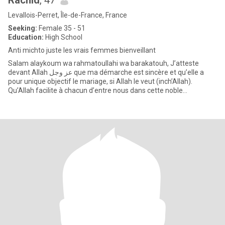
Rachid
, 47
Levallois-Perret, Île-de-France, France
Seeking:
Female 35 - 51
Education:
High School
Anti michto juste les vrais femmes bienveillant
Salam alaykoum wa rahmatoullahi wa barakatouh, J’atteste
devant Allah عز وجل que ma démarche est sincère et qu’elle a
pour unique objectif le mariage, si Allah le veut (inch’Allah).
Qu’Allah facilite à chacun d’entre nous dans cette noble
démarche.