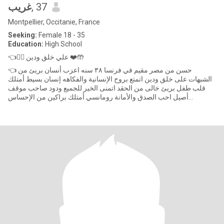
غريب
, 37
Montpellier, Occitanie, France
Seeking:
Female 18 - 35
Education:
High School
👈👰‍♀️ علي خلق ودين ❤️🤲
👈 حسن من مصر مقيم في فرنسا ٣٨ سنه اعزب أنسان بريئ من
الشبهات على خلق ودين اتمتع بروح الإنسانية والفكاهه إنسان بسيط أمتلك
قلب طفل بريئ خالى من الحقد اتمنى الخير للجميع ودود صاحب موقف
أصيل احب الصدق والأمانة رومانسي أمتلك براكين من الإحساس
والمشاعر