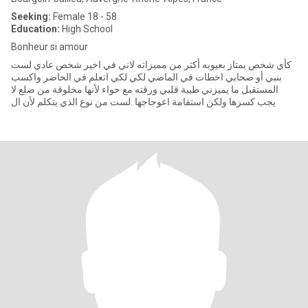
Seeking:
Female 18 - 58
Education:
High School
Bonheur si amour
كأي شخص يمتاز بعيوبه أكثر من مميزاته لاني في اخير شخص عادي لست
بنبي أو صحابي اخطات في الماضي لكي لكي اتعلم في الحاضر واكسب
المستقبل ما يميزني طيبة قلبي ورقته مع حواء لأنها مخلوقة من ضلع لا
يجب كسرها ولكن استقامة اعوجاجها .لست من نوع الذي يتكلم لأن ال