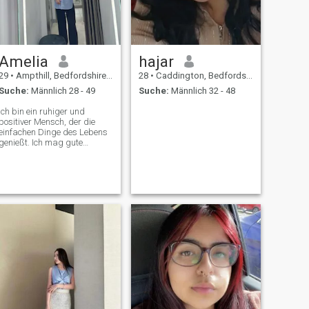
Amelia
hajar
29
•
Ampthill, Bedfordshire, Grossbritannien
28
•
Caddington, Bedfordshire, Grossbritannien
Suche:
Männlich 28 - 49
Suche:
Männlich 32 - 48
Ich bin ein ruhiger und
positiver Mensch, der die
einfachen Dinge des Lebens
genießt. Ich mag gute
Gespräche, Zeit mit geliebten
Menschen verbringen und
neue Dinge lernen.