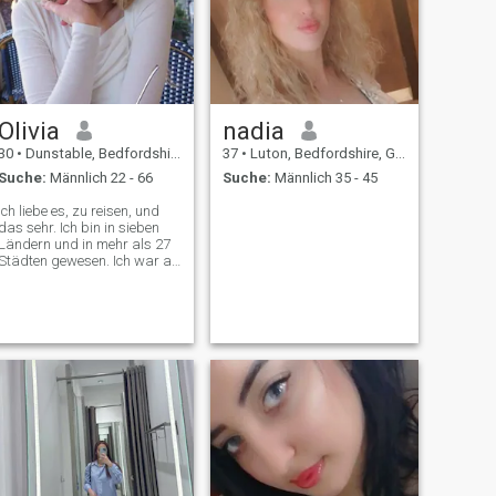
Olivia
nadia
30
•
Dunstable, Bedfordshire, Grossbritannien
37
•
Luton, Bedfordshire, Grossbritannien
Suche:
Männlich 22 - 66
Suche:
Männlich 35 - 45
Ich liebe es, zu reisen, und
das sehr. Ich bin in sieben
Ländern und in mehr als 27
Städten gewesen. Ich war an
verschiedenen Orten, sah
verschiedene Landschaften,
lernte verschiedene Dinge
und fühlte verschiedene
Lebenserfahrungen.