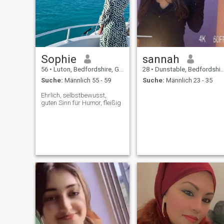
nett und fürsorglich. Ich liebe
es, mich um meine
Verwandten zu kümmern.
Ps. Bitte kontaktieren Sie
mich nicht, wenn Sie nicht
nach einer Frau suchen (ich
möchte nicht mit einem
Sophie
sannah
Mitbewohner zusammen
sein). Ja, ich habe auch
56
•
Luton, Bedfordshire, Grossbritannien
28
•
Dunstable, Bedfordshire, Grossbritannien
diesen Vorschlag
Suche:
Männlich 55 - 59
Suche:
Männlich 23 - 35
bekommen.
Ehrlich, selbstbewusst,
guten Sinn für Humor, fleißig