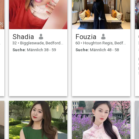
Shadia
Fouzia
32
•
Biggleswade, Bedfordshire, Grossbritannien
60
•
Houghton Regis, Bedfordshire, Grossbritannien
Suche:
Männlich 38 - 59
Suche:
Männlich 48 - 58