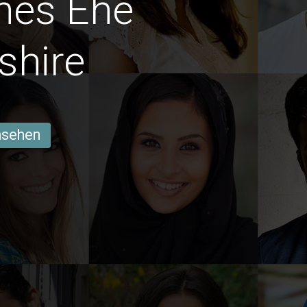
hes Ehe
shire
ansehen