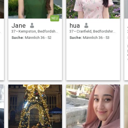
NEU
Jane
hua
37
•
Kempston, Bedfordshire, Grossbritannien
37
•
Cranfield, Bedfordshire, Grossbritannien
Suche:
Männlich 36 - 52
Suche:
Männlich 36 - 53