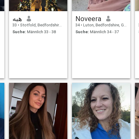
هبه
Noveera
33
•
Stotfold, Bedfordshire, Grossbritannien
34
•
Luton, Bedfordshire, Grossbritannien
Suche:
Männlich 33 - 38
Suche:
Männlich 34 - 37