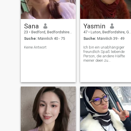
Sana
Yasmin
23
•
Bedford, Bedfordshire, Grossbritannien
47
•
Luton, Bedfordshire, Grossbritannien
Suche:
Männlich 40 - 75
Suche:
Männlich 39 - 49
Keine Antwort
Ich bin ein unabhängiger
freundlich Spaß liebende
Person, die andere Hälfte
meiner deen zu
vervollständigen. Ich bin
Islamisch geschieden. Ich
habe 3 Jungs im
Teenageralter, die alt genug
sind, um für sich selbst
sorgen.