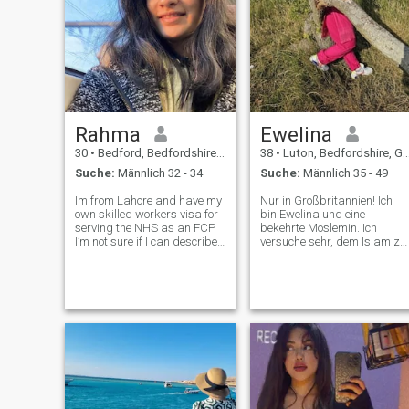
Rahma
Ewelina
30
•
Bedford, Bedfordshire, Grossbritannien
38
•
Luton, Bedfordshire, Grossbritannien
Suche:
Männlich 32 - 34
Suche:
Männlich 35 - 49
Im from Lahore and have my
Nur in Großbritannien! Ich
own skilled workers visa for
bin Ewelina und eine
serving the NHS as an FCP
bekehrte Moslemin. Ich
I’m not sure if I can describe
versuche sehr, dem Islam zu
myself according to
folgen. Ich bin auf der Suche
someone’s liking. You’re really
nach Hilal Beziehung. Ich
gonna have to chat to find out
liebe es zu kochen und kann
about me. I do love the idea of
stolz sagen, dass ich alle
being a team. Don’t
pakistanischen Gerichte
kochen und Essen polieren
kann. Ich bin nicht auf der
Suche nach einer beiläufigen
Beziehung, also kontaktieren
Sie mich bitte nicht, wenn Sie
nicht an einer Halal-
Beziehung interessiert Ich bi