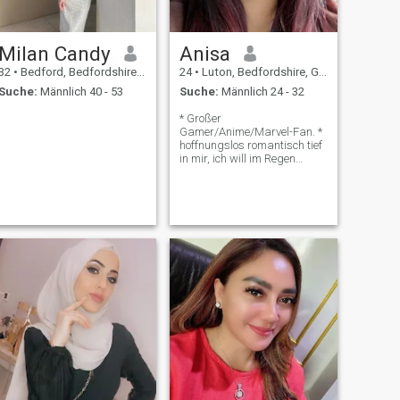
Milan Candy
Anisa
32
•
Bedford, Bedfordshire, Grossbritannien
24
•
Luton, Bedfordshire, Grossbritannien
Suche:
Männlich 40 - 53
Suche:
Männlich 24 - 32
* Großer
Gamer/Anime/Marvel-Fan. *
hoffnungslos romantisch tief
in mir, ich will im Regen
tanzen und mit
Malen/Picknicken ausgehen
🥹 * kann ruhig sein, ich
komme besser mit einer
plauderneren Person
zurecht. * Ich bin viel auf den
Rand gekommen *du musst
Katzen lieben, weil ich immer
Katzen in meinem Leben
haben werde😂 *Religion
Kultur\NME und meine
unmittelbare Familie sind
nicht so kulturell und ich
habe nicht vor, Kultur mit
Religion zu mischen
*irgendetwas Sonne, Mond,
Sterne oder Weltraum haben
mein Herz. Auch Poesie *vor