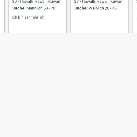
30
•
Ḥawallī, Hawali, Kuwait
27
•
Ḥawallī, Hawali, Kuwait
Suche:
Männlich 50 - 70
Suche:
Weiblich 28 - 46
Ich bin sehr ehrlich.
احمدخلف
Laila
42
•
Ḥawallī, Hawali, Kuwait
28
•
Ḥawallī, Hawali, Kuwait
Suche:
Männlich 40 - 58
Suche:
Männlich 30 - 38