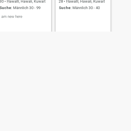
30
•
Ḥawallī, Hawali, Kuwait
28
•
Ḥawallī, Hawali, Kuwait
Suche:
Männlich 30 - 99
Suche:
Männlich 30 - 40
I am new here
WEITER
Kimokimo
55
•
Ḥawallī, Hawali, Kuwait
Suche:
Weiblich 45 - 45