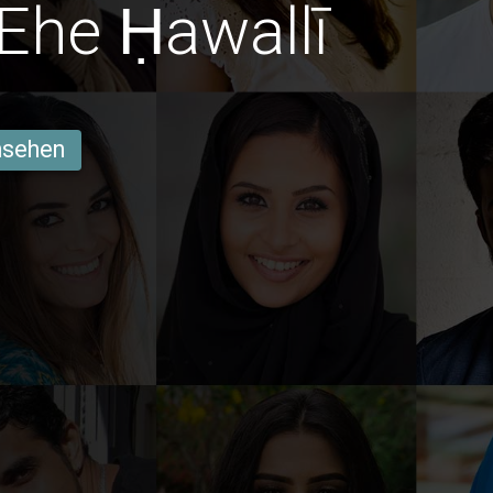
Ehe Ḥawallī
ansehen