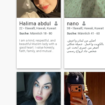
Halima abdul
nano
22
•
Ḥawallī, Hawali, Kuwait
38
•
Ḥawallī, Hawali, Kuwait
Suche:
Männlich 18 - 80
Suche:
Männlich 41 - 60
I am a kind, respectful, and
اصلي من لبنان واعيش.
beautiful Muslim lady with a
بالكويت واعمل...جميلة شكلي
good heart. I value honesty,
أصغر من عمري ابحث عن
faith, family, and mutual
شخص جاد لزواج رسمي
respect. I enjoy learning new
things, helping others, and
building a peaceful and
happy home. I am looking for
a serious relationship tha