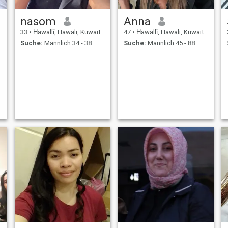
nasom
Anna
33
•
Ḥawallī, Hawali, Kuwait
47
•
Ḥawallī, Hawali, Kuwait
Suche:
Männlich 34 - 38
Suche:
Männlich 45 - 88