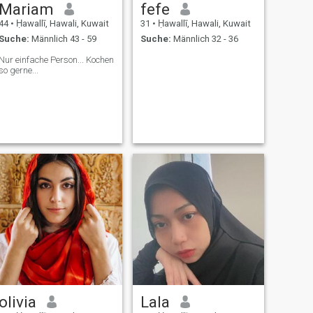
Mariam
fefe
44
•
Ḥawallī, Hawali, Kuwait
31
•
Ḥawallī, Hawali, Kuwait
Suche:
Männlich 43 - 59
Suche:
Männlich 32 - 36
Nur einfache Person... Kochen
so gerne...
olivia
Lala