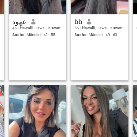
عهود
bb
45
•
Ḥawallī, Hawali, Kuwait
56
•
Ḥawallī, Hawali, Kuwait
Suche:
Männlich 42 - 55
Suche:
Männlich 49 - 63