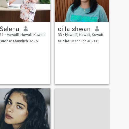
Selena
cilla shwan
31
•
Ḥawallī, Hawali, Kuwait
33
•
Ḥawallī, Hawali, Kuwait
Suche:
Männlich 32 - 51
Suche:
Männlich 40 - 80