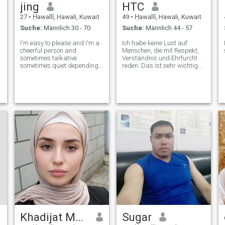
jing
HTC
27
•
Ḥawallī, Hawali, Kuwait
49
•
Ḥawallī, Hawali, Kuwait
Suche:
Männlich 30 - 70
Suche:
Männlich 44 - 57
I'm easy to please and I'm a
Ich habe keine Lust auf
cheerful person and
Menschen, die mit Respekt,
sometimes talkative
Verständnis und Ehrfurcht
sometimes quiet depending
reden. Das ist sehr wichtig.
on the person I'm talking to,
Zweitens, ich kann nicht ohne
and funny😁 and caring
Sauberkeit sein.
considerate and tender and
know how to get along, but
shy😁
Khadijat Muhammad
Sugar