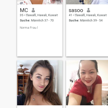
MC
sasoo
35
•
Ḥawallī, Hawali, Kuwait
41
•
Ḥawallī, Hawali, Kuwait
Suche:
Männlich 37 - 70
Suche:
Männlich 39 - 54
Norma Frau l