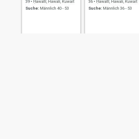
39
•
Ḥawallī, Hawali, Kuwait
36
•
Ḥawallī, Hawali, Kuwait
Suche:
Männlich 40 - 53
Suche:
Männlich 36 - 53
Linda
Rafiq
30
•
Ḥawallī, Hawali, Kuwait
52
•
Ḥawallī, Hawali, Kuwait
Suche:
Männlich 30 - 58
Suche:
Weiblich 48 - 53