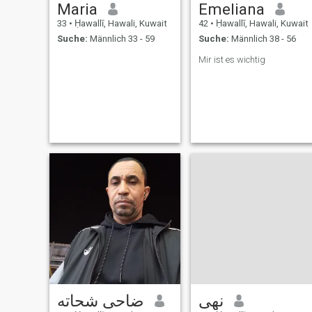
Maria
Emeliana
33
•
Ḥawallī, Hawali, Kuwait
42
•
Ḥawallī, Hawali, Kuwait
Suche:
Männlich 33 - 59
Suche:
Männlich 38 - 56
Mir ist es wichtig
نهى
ضاحى شحاته